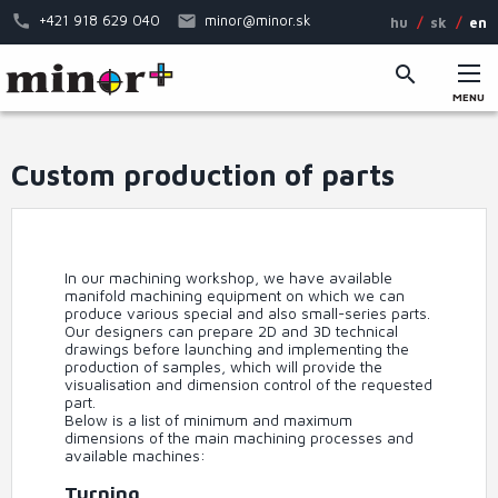
Skip
+421 918 629 040
minor@minor.sk
hu
sk
en
to
main
content
MENU
Main
menu
Custom production of parts
In our machining workshop, we have available
manifold machining equipment on which we can
produce various special and also small-series parts.
Our designers can prepare 2D and 3D technical
drawings before launching and implementing the
production of samples, which will provide the
visualisation and dimension control of the requested
part.
Below is a list of minimum and maximum
dimensions of the main machining processes and
available machines:
Turning