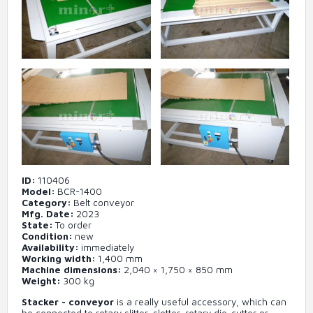
ID
110406
Model
BCR-1400
Category
Belt conveyor
Mfg. Date
2023
State
To order
Condition
new
Availability
immediately
Working width
1,400 mm
Machine dimensions
2,040 × 1,750 × 850 mm
Weight
300 kg
Stacker - conveyor
is a really useful accessory, which can
be connected to rotary slitter, slotter, rotary die-cutter or