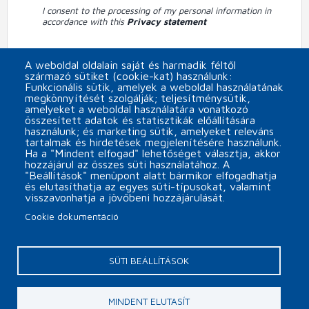
I consent to the processing of my personal information in
accordance with this
Privacy statement
Subscribe to MINOR Plus s.r.o. newsletter
A weboldal oldalain saját és harmadik féltől
származó sütiket (cookie-kat) használunk:
CAPTCHA
Funkcionális sütik, amelyek a weboldal használatának
megkönnyítését szolgálják; teljesítménysütik,
amelyeket a weboldal használatára vonatkozó
összesített adatok és statisztikák előállítására
használunk; és marketing sütik, amelyeket releváns
tartalmak és hirdetések megjelenítésére használunk.
Ha a "Mindent elfogad" lehetőséget választja, akkor
hozzájárul az összes süti használatához. A
"Beállítások" menüpont alatt bármikor elfogadhatja
és elutasíthatja az egyes süti-típusokat, valamint
visszavonhatja a jövőbeni hozzájárulását.
Cookie dokumentáció
Päta
Contact
Cookie settings
SÜTI BEÁLLÍTÁSOK
Copyright © 2026 MINOR Plus, s.r.o.
MINDENT ELUTASÍT
webdesign by