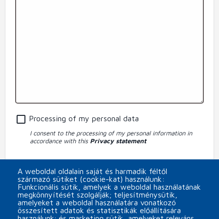
Processing of my personal data
I consent to the processing of my personal information in
accordance with this
Privacy statement
Subscribe to MINOR Plus s.r.o. newsletter
A weboldal oldalain saját és harmadik féltől
származó sütiket (cookie-kat) használunk:
CAPTCHA
Funkcionális sütik, amelyek a weboldal használatának
megkönnyítését szolgálják; teljesítménysütik,
amelyeket a weboldal használatára vonatkozó
összesített adatok és statisztikák előállítására
használunk; és marketing sütik, amelyeket releváns