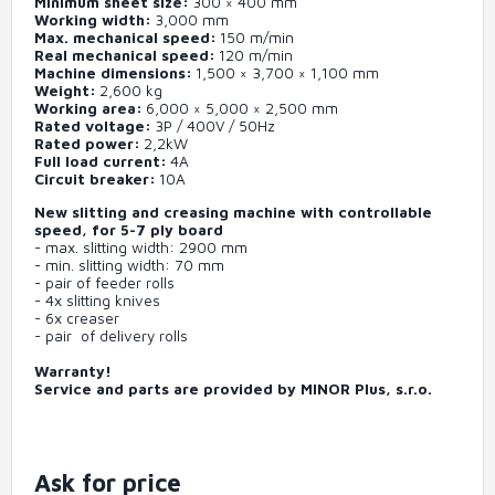
Minimum sheet size
300 × 400 mm
Working width
3,000 mm
Max. mechanical speed
150
m/min
Real mechanical speed
120
m/min
Machine dimensions
1,500 × 3,700 × 1,100 mm
Weight
2,600 kg
Working area
6,000 × 5,000 × 2,500 mm
Rated voltage
3P / 400V / 50Hz
Rated power
2,2kW
Full load current
4A
Circuit breaker
10A
New slitting and creasing machine with controllable
speed, for 5-7 ply board
- max. slitting width: 2900 mm
- min. slitting width: 70 mm
- pair of feeder rolls
- 4x slitting knives
- 6x creaser
- pair of delivery rolls
Warranty!
Service and parts are provided by MINOR Plus, s.r.o.
Ask for price