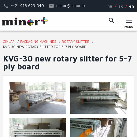
Skip
+421 918 629 040
minor@minor.sk
hu
sk
en
to
main
content
MENU
Main
CÍMLAP
PACKAGING MACHINES
ROTARY SLITTER
menu
You
KVG-30 NEW ROTARY SLITTER FOR 5-7 PLY BOARD
are
KVG-30 new rotary slitter for 5-7
here
ply board