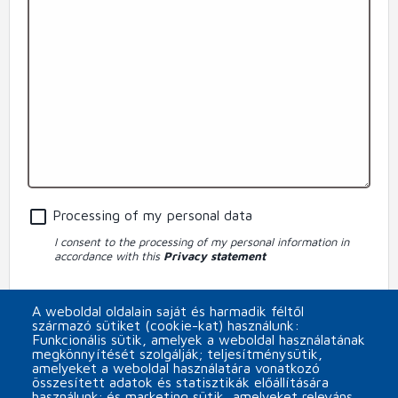
Processing of my personal data
I consent to the processing of my personal information in
accordance with this
Privacy statement
Subscribe to MINOR Plus s.r.o. newsletter
A weboldal oldalain saját és harmadik féltől
származó sütiket (cookie-kat) használunk:
CAPTCHA
Funkcionális sütik, amelyek a weboldal használatának
megkönnyítését szolgálják; teljesítménysütik,
amelyeket a weboldal használatára vonatkozó
összesített adatok és statisztikák előállítására
használunk; és marketing sütik, amelyeket releváns