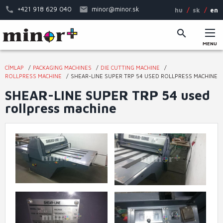
Skip
+421 918 629 040
minor@minor.sk
hu
sk
en
to
main
content
MENU
Main
CÍMLAP
PACKAGING MACHINES
DIE CUTTING MACHINE
menu
You
ROLLPRESS MACHINE
SHEAR-LINE SUPER TRP 54 USED ROLLPRESS MACHINE
are
SHEAR-LINE SUPER TRP 54 used
here
rollpress machine