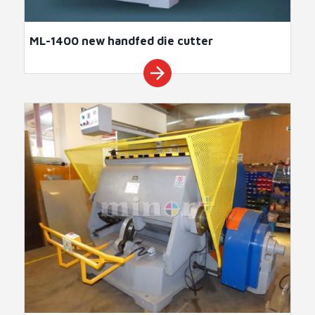
ML-1400 new handfed die cutter
arrow_forward