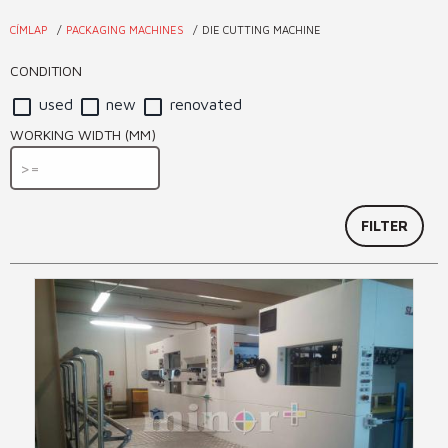
CÍMLAP
PACKAGING MACHINES
DIE CUTTING MACHINE
You
are
CONDITION
here
used
new
renovated
WORKING WIDTH (MM)