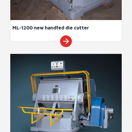
ML-1200 new handfed die cutter
arrow_forward