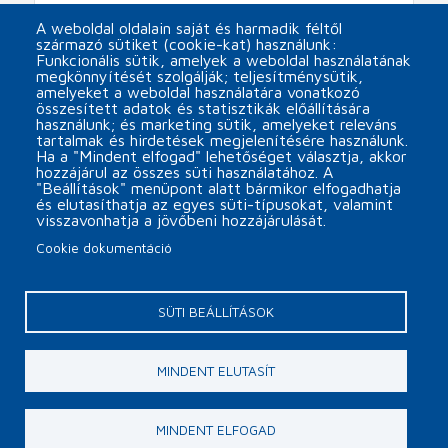
ML-1500 new handfed die cutter
A weboldal oldalain saját és harmadik féltől
származó sütiket (cookie-kat) használunk:
Funkcionális sütik, amelyek a weboldal használatának
arrow_forward
megkönnyítését szolgálják; teljesítménysütik,
amelyeket a weboldal használatára vonatkozó
összesített adatok és statisztikák előállítására
használunk; és marketing sütik, amelyeket releváns
Pagination
tartalmak és hirdetések megjelenítésére használunk.
1
2
3
CURRENT
PAGE
PAGE
Ha a "Mindent elfogad" lehetőséget választja, akkor
PAGE
hozzájárul az összes süti használatához. A
"Beállítások" menüpont alatt bármikor elfogadhatja
és elutasíthatja az egyes süti-típusokat, valamint
visszavonhatja a jövőbeni hozzájárulását.
Cookie dokumentáció
Päta
Contact
Cookie settings
SÜTI BEÁLLÍTÁSOK
Copyright © 2026 MINOR Plus, s.r.o.
MINDENT ELUTASÍT
webdesign by
EGM
MINDENT ELFOGAD