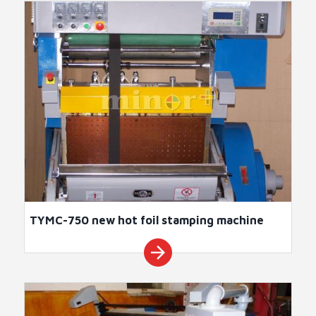
TYMC-750 new hot foil stamping machine
arrow_forward