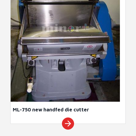
ML-750 new handfed die cutter
arrow_forward