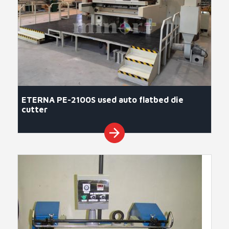
ETERNA PE-2100S used auto flatbed die
cutter
arrow_forward