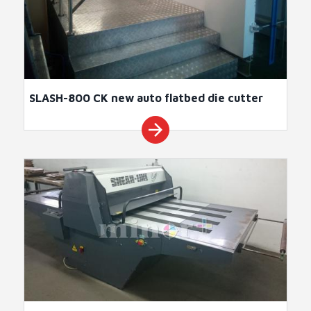
SLASH-800 CK new auto flatbed die cutter
arrow_forward