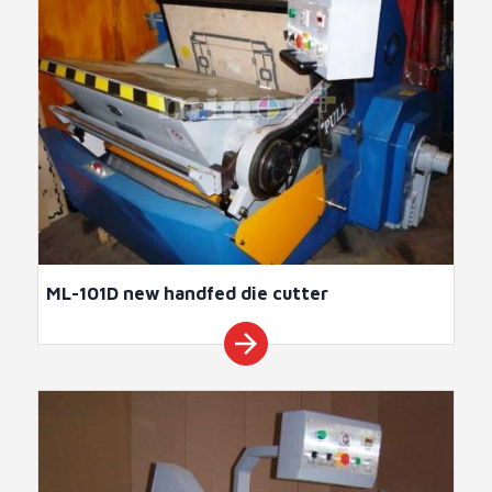
ML-101D new handfed die cutter
arrow_forward