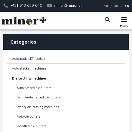
Skip
+421 918 629 040
minor@minor.sk
hu
sk
en
to
main
content
MENU
Main
Categories
menu
Automatic LEF feeders
Auto stacker machines
Die cutting machines
TOGGL
Auto flatbed die cutters
Semi-auto flatbed die cutters
Rotary die cutting machines
Auto die cutters
Handfed die cutters