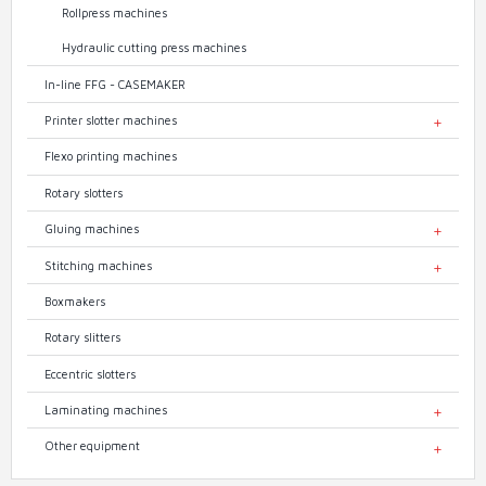
Rollpress machines
Hydraulic cutting press machines
In-line FFG - CASEMAKER
Printer slotter machines
TOGGL
Flexo printing machines
Rotary slotters
Gluing machines
TOGGL
Stitching machines
TOGGL
Boxmakers
Rotary slitters
Eccentric slotters
Laminating machines
TOGGL
Other equipment
TOGGL