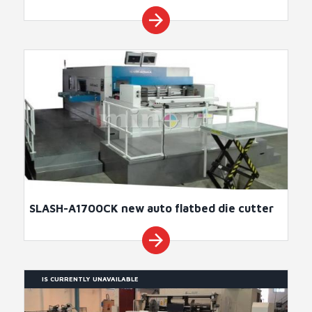
arrow_forward
SLASH-A1700CK new auto flatbed die cutter
arrow_forward
IS CURRENTLY UNAVAILABLE