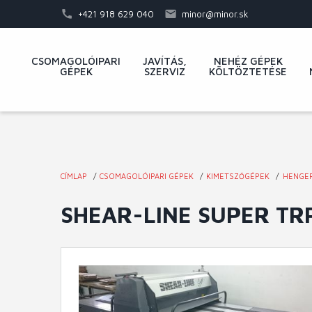
Ugrás
+421 918 629 040
minor@minor.sk
a
tartalomra
Fő
CSOMAGOLÓIPARI
JAVÍTÁS,
NEHÉZ GÉPEK
GÉPEK
SZERVIZ
KÖLTÖZTETÉSE
navigáció
CÍMLAP
CSOMAGOLÓIPARI GÉPEK
KIMETSZŐGÉPEK
HENGE
Jelenlegi
SHEAR-LINE SUPER TRP 
hely