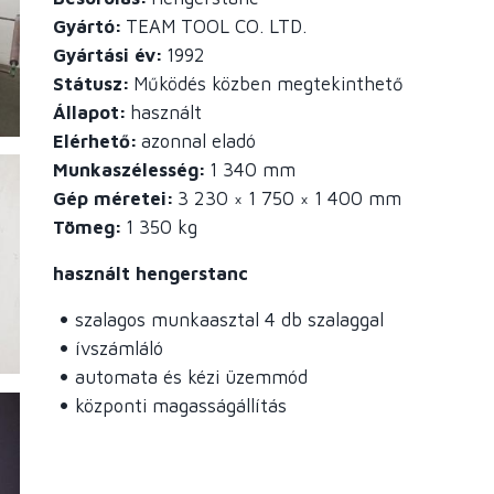
Gyártó
TEAM TOOL CO. LTD.
Gyártási év
1992
Státusz
Működés közben megtekinthető
Állapot
használt
Elérhető
azonnal eladó
Munkaszélesség
1 340 mm
Gép méretei
3 230 × 1 750 × 1 400 mm
Tömeg
1 350 kg
használt hengerstanc
szalagos munkaasztal 4 db szalaggal
ívszámláló
automata és kézi üzemmód
központi magasságállítás