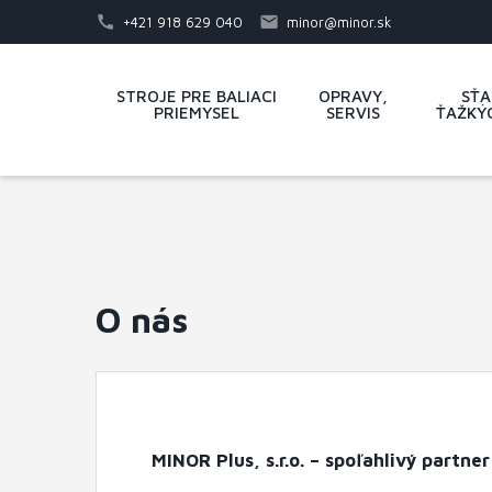
Skočiť
+421 918 629 040
minor@minor.sk
na
hlavný
Hlavné
STROJE PRE BALIACI
OPRAVY,
SŤA
obsah
PRIEMYSEL
SERVIS
ŤAŽKÝ
menu
O nás
MINOR Plus, s.r.o. – spoľahlivý partne