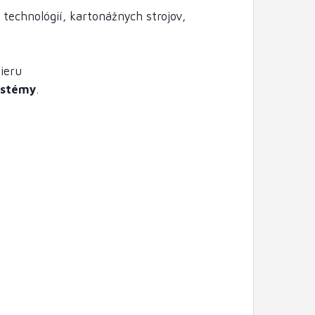
 technológií, kartonážnych strojov,
mieru
ystémy
.