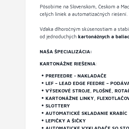
Pôsobíme na Slovenskom, Českom a Ma
celých liniek a automatizačných riešení.
Vďaka dlhoročným skúsenostiam a stab
od jednoduchých
kartonážnych a
baliac
NAŠA ŠPECIALIZÁCIA:
KARTONÁŽNE RIEŠENIA
:
PREFEEDRE - NAKLADAČE
LEF – LEAD EDGE FEEDRE – PODÁV
VÝSEKOVÉ STROJE
,
PLOŠNÉ, ROTA
KARTONÁŽNE LINKY, FLEXOTLAČO
SLOTTERY
AUTOMATICKÉ SKLADANIE KRABÍC
LEPIČKY A ŠIČKY
AUTOMATICKE VYKLADAČE SO ST