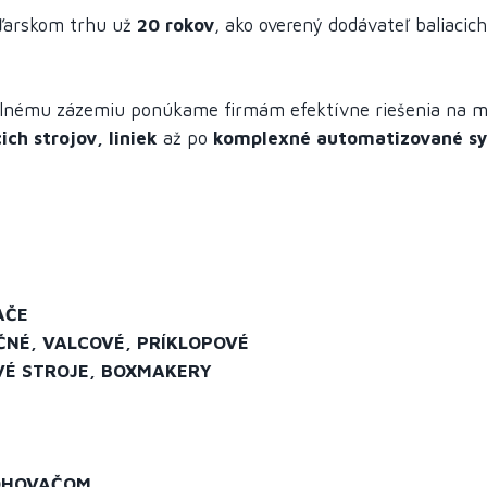
ďarskom trhu už
20 rokov
, ako overený dodávateľ baliacich
ilnému zázemiu ponúkame firmám efektívne riešenia na 
ich strojov, liniek
až po
komplexné automatizované s
AČE
ČNÉ, VALCOVÉ, PRÍKLOPOVÉ
VÉ STROJE, BOXMAKERY
OHOVAČOM