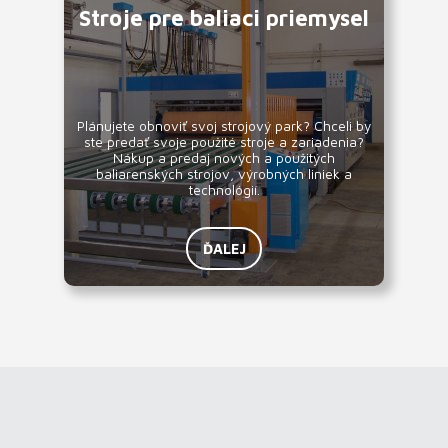
Stroje pre baliaci priemysel
Plánujete obnoviť svoj strojový park? Chceli by
ste predať svoje použité stroje a zariadenia?
Nákup a predaj nových a použitých
baliarenských strojov, výrobných liniek a
technológií.
ĎALEJ