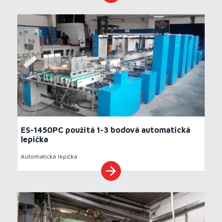
ES-1450PC použitá 1-3 bodová automatická
lepička
Automatická lepička
arrow_forward