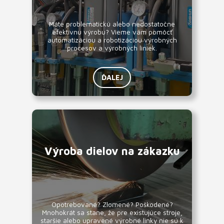
Máte problematickú alebo nedostatočne
efektívnu výrobu? Vieme vám pomôcť
automatizáciou a robotizáciou výrobných
procesov a výrobných liniek.
ĎALEJ
Výroba dielov na zákazku
Opotrebované? Zlomené? Poškodené?
Mnohokrát sa stane, že pre existujúce stroje,
staršie alebo upravené výrobné linky nie sú k