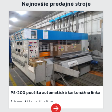
Najnovšie predajné stroje
PS-200 použitá automatická kartonážna linka
Automatická kartonážna linka
arrow_forward