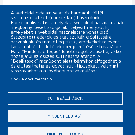
Feliratkozom a MINOR Plus s.r.o. hírlevelére
A weboldal oldalain saját és harmadik féltől
származó sütiket (cookie-kat) használunk:
CAPTCHA
Funkcionális sütik, amelyek a weboldal használatának
megkönnyítését szolgálják; teljesítménysütik,
amelyeket a weboldal használatára vonatkozó
összesített adatok és statisztikák előállítására
használunk; és marketing sütik, amelyeket releváns
tartalmak és hirdetések megjelenítésére használunk.
Ha a "Mindent elfogad" lehetőséget választja, akkor
hozzájárul az összes süti használatához. A
"Beállítások" menüpont alatt bármikor elfogadhatja
és elutasíthatja az egyes süti-típusokat, valamint
visszavonhatja a jövőbeni hozzájárulását.
Cookie dokumentáció
Päta
Cookie beállítások
Kapcsolat
SÜTI BEÁLLÍTÁSOK
Copyright © 2026 MINOR Plus, s.r.o.
MINDENT ELUTASÍT
webdesign by
EGM
MINDENT ELFOGAD