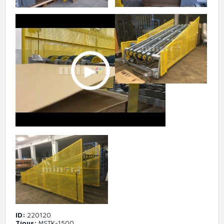
ID
220120
Típus
MSTK-1500