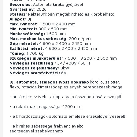
Besorolás
Automata kirakó gyűjtővel
Gyártási év
2026
Státusz
Raktárunkban megtekinthető és kipróbálható
Állapot
új
Max. ívméret
1 500 × 2 400 mm
Min. ívméret
300 × 500 mm
Munkaszélesség
1 500 mm
Max. mechanikus sebesség
200
m/perc
Gép méretei
4 600 × 2 400 × 2 150 mm
Szállítási méret
4 600 × 2 400 × 2 150 mm
Tömeg
1 700 kg
Szükséges munkaterület
7 500 × 3 200 × 2 500 mm
Névleges feszültség
3P / 400V / 50Hz
Névleges teljesítmény
3kW
Névleges áramfelvétel
8A
új, automata, szalagos ívoszlopkirakó
körolló, szlotter,
flexo, rotációs kimetszőgép és egyéb berendezések mögé
- hullámlemez ívek raklapra való
összehordására szolgál
- a rakat max. magassága:
1700 mm
- a kihordószalagok automata emelése érzékelővel vezérelt
- a kirakás sebessége frekvenciaváltó
segítségével szabályozható