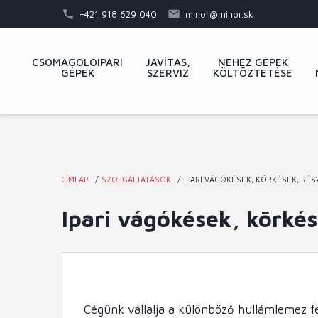
Ugrás
+421 918 629 040
minor@minor.sk
a
tartalomra
Fő
CSOMAGOLÓIPARI
JAVÍTÁS,
NEHÉZ GÉPEK
GÉPEK
SZERVIZ
KÖLTÖZTETÉSE
navigáció
CÍMLAP
SZOLGÁLTATÁSOK
IPARI VÁGÓKÉSEK, KÖRKÉSEK, RÉ
Jelenlegi
Ipari vágókések, körkés
hely
Cégünk vállalja a különböző hullámlemez f