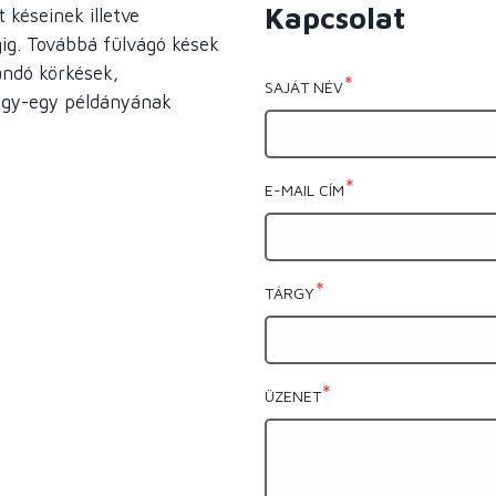
Kapcsolat
 késeinek illetve
ig. Továbbá fülvágó kések
andó körkések,
SAJÁT NÉV
 egy-egy példányának
E-MAIL CÍM
TÁRGY
ÜZENET