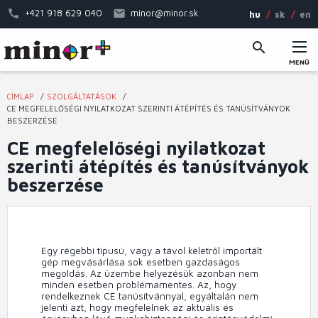
Ugrás
+421 918 629 040
minor@minor.sk
hu
sk
en
a
tartalomra
MENÜ
Fő
CÍMLAP
SZOLGÁLTATÁSOK
navigáció
Jelenlegi
CE MEGFELELŐSÉGI NYILATKOZAT SZERINTI ÁTÉPÍTÉS ÉS TANÚSÍTVÁNYOK
BESZERZÉSE
hely
CE megfelelőségi nyilatkozat
szerinti átépítés és tanúsítványok
beszerzése
Egy régebbi típusú, vagy a távol keletről importált
gép megvásárlása sok esetben gazdaságos
megoldás. Az üzembe helyezésük azonban nem
minden esetben problémamentes. Az, hogy
rendelkeznek CE tanúsítvánnyal, egyáltalán nem
jelenti azt, hogy megfelelnek az aktuális és