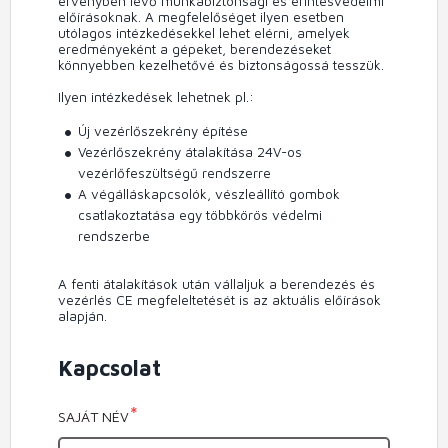
érvényben lévő munkabiztonsági és érintésvédelmi
előírásoknak. A megfelelőséget ilyen esetben
utólagos intézkedésekkel lehet elérni, amelyek
eredményeként a gépeket, berendezéseket
könnyebben kezelhetővé és biztonságossá tesszük.
Ilyen intézkedések lehetnek pl.:
Új vezérlőszekrény építése
Vezérlőszekrény átalakítása 24V-os
vezérlőfeszültségű rendszerre
A végálláskapcsolók, vészleállító gombok
csatlakoztatása egy többkörös védelmi
rendszerbe
A fenti átalakítások után vállaljuk a berendezés és
vezérlés CE megfeleltetését is az aktuális előírások
alapján.
Kapcsolat
SAJÁT NÉV