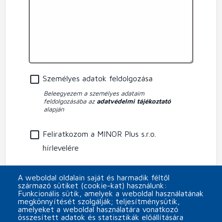
Személyes adatok feldolgozása
Beleegyezem a személyes adataim
feldolgozásába az
adatvédelmi tájékoztató
alapján
Feliratkozom a MINOR Plus s.r.o.
hírlevelére
CAPTCHA
A weboldal oldalain saját és harmadik féltől
származó sütiket (cookie-kat) használunk:
Funkcionális sütik, amelyek a weboldal használatának
megkönnyítését szolgálják; teljesítménysütik,
amelyeket a weboldal használatára vonatkozó
összesített adatok és statisztikák előállítására