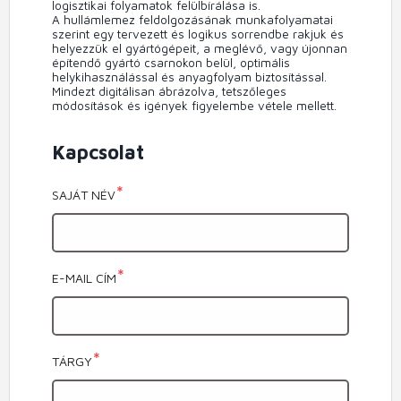
logisztikai folyamatok felülbírálása is.
A hullámlemez feldolgozásának munkafolyamatai
szerint egy tervezett és logikus sorrendbe rakjuk és
helyezzük el gyártógépeit, a meglévő, vagy újonnan
építendő gyártó csarnokon belül, optimális
helykihasználással és anyagfolyam biztosítással.
Mindezt digitálisan ábrázolva, tetszőleges
módosítások és igények figyelembe vétele mellett.
Kapcsolat
SAJÁT NÉV
E-MAIL CÍM
TÁRGY