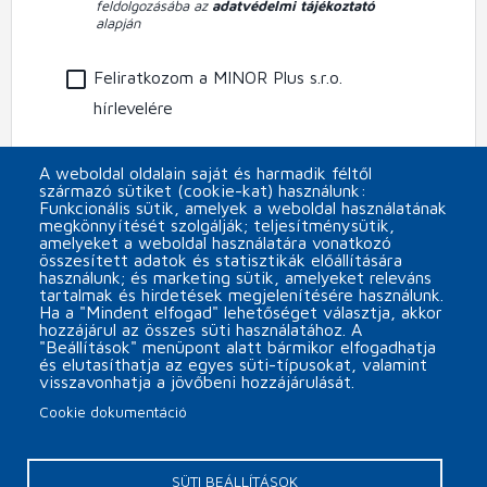
feldolgozásába az
adatvédelmi tájékoztató
alapján
Feliratkozom a MINOR Plus s.r.o.
hírlevelére
CAPTCHA
A weboldal oldalain saját és harmadik féltől
származó sütiket (cookie-kat) használunk:
Funkcionális sütik, amelyek a weboldal használatának
megkönnyítését szolgálják; teljesítménysütik,
amelyeket a weboldal használatára vonatkozó
összesített adatok és statisztikák előállítására
használunk; és marketing sütik, amelyeket releváns
tartalmak és hirdetések megjelenítésére használunk.
Ha a "Mindent elfogad" lehetőséget választja, akkor
hozzájárul az összes süti használatához. A
"Beállítások" menüpont alatt bármikor elfogadhatja
és elutasíthatja az egyes süti-típusokat, valamint
visszavonhatja a jövőbeni hozzájárulását.
Cookie dokumentáció
Päta
Cookie beállítások
Kapcsolat
SÜTI BEÁLLÍTÁSOK