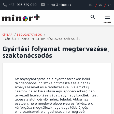
Ugrás
+421 918 629 040
minor@minor.sk
hu
sk
en
a
tartalomra
MENÜ
Fő
CÍMLAP
SZOLGÁLTATÁSOK
navigáció
Jelenlegi
GYÁRTÁSI FOLYAMAT MEGTERVEZÉSE, SZAKTANÁCSADÁS
hely
Gyártási folyamat megtervezése,
szaktanácsadás
Az anyagmozgatás és a gyártócsarnokon belüli
mindennapos logisztika optimalizálása a gépek
áthelyezésével és elrendezésével, valamint új
csarnok belső kialakítása egy újonnan érkező gép
tervezett letelepítése végett egy nagy körültekintést,
tapasztalatot igénylő nehéz feladat. Abban az
esetben, ha a meglévő alapanyag és félkész áru
körforgása megváltozik, egy vagy több új gép
elhelyezésével, elengedhetetlen a meglévő