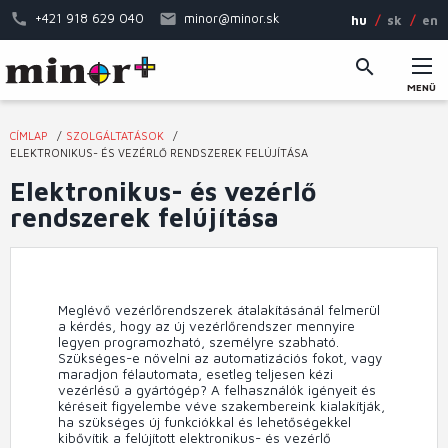
Ugrás
+421 918 629 040
minor@minor.sk
hu
sk
en
a
tartalomra
MENÜ
Fő
CÍMLAP
SZOLGÁLTATÁSOK
navigáció
Jelenlegi
ELEKTRONIKUS- ÉS VEZÉRLŐ RENDSZEREK FELÚJÍTÁSA
hely
Elektronikus- és vezérlő
rendszerek felújítása
Meglévő vezérlőrendszerek átalakításánál felmerül
a kérdés, hogy az új vezérlőrendszer mennyire
legyen programozható, személyre szabható.
Szükséges-e növelni az automatizációs fokot, vagy
maradjon félautomata, esetleg teljesen kézi
vezérlésű a gyártógép? A felhasználók igényeit és
kéréseit figyelembe véve szakembereink kialakítják,
ha szükséges új funkciókkal és lehetőségekkel
kibővítik a felújított elektronikus- és vezérlő