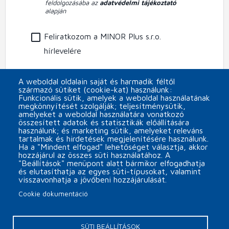
feldolgozásába az
adatvédelmi tájékoztató
alapján
Feliratkozom a MINOR Plus s.r.o.
hírlevelére
CAPTCHA
A weboldal oldalain saját és harmadik féltől
származó sütiket (cookie-kat) használunk:
Funkcionális sütik, amelyek a weboldal használatának
megkönnyítését szolgálják; teljesítménysütik,
amelyeket a weboldal használatára vonatkozó
összesített adatok és statisztikák előállítására
használunk; és marketing sütik, amelyeket releváns
tartalmak és hirdetések megjelenítésére használunk.
Ha a "Mindent elfogad" lehetőséget választja, akkor
hozzájárul az összes süti használatához. A
"Beállítások" menüpont alatt bármikor elfogadhatja
és elutasíthatja az egyes süti-típusokat, valamint
visszavonhatja a jövőbeni hozzájárulását.
Cookie dokumentáció
Päta
Cookie beállítások
Kapcsolat
SÜTI BEÁLLÍTÁSOK