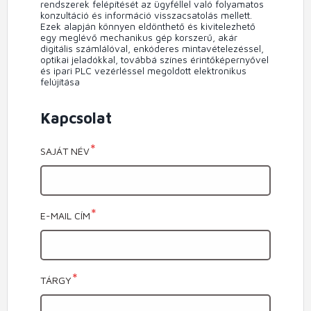
rendszerek felépítését az ügyféllel való folyamatos
konzultáció és információ visszacsatolás mellett.
Ezek alapján könnyen eldönthető és kivitelezhető
egy meglévő mechanikus gép korszerű, akár
digitális számlálóval, enkóderes mintavételezéssel,
optikai jeladókkal, továbbá színes érintőképernyővel
és ipari PLC vezérléssel megoldott elektronikus
felújítása
Kapcsolat
SAJÁT NÉV
E-MAIL CÍM
TÁRGY