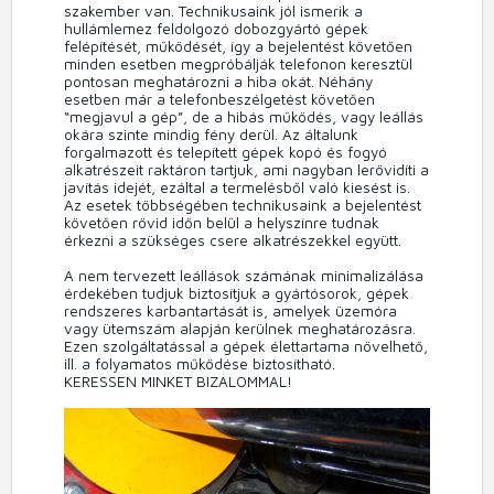
szakember van. Technikusaink jól ismerik a
hullámlemez feldolgozó dobozgyártó gépek
felépítését, működését, így a bejelentést követően
minden esetben megpróbálják telefonon keresztül
pontosan meghatározni a hiba okát. Néhány
esetben már a telefonbeszélgetést követően
“megjavul a gép”, de a hibás működés, vagy leállás
okára szinte mindig fény derül. Az általunk
forgalmazott és telepített gépek kopó és fogyó
alkatrészeit raktáron tartjuk, ami nagyban lerövidíti a
javítás idejét, ezáltal a termelésből való kiesést is.
Az esetek többségében technikusaink a bejelentést
követően rövid időn belül a helyszínre tudnak
érkezni a szükséges csere alkatrészekkel együtt.
A nem tervezett leállások számának minimalizálása
érdekében tudjuk biztosítjuk a gyártósorok, gépek
rendszeres karbantartását is, amelyek üzemóra
vagy ütemszám alapján kerülnek meghatározásra.
Ezen szolgáltatással a gépek élettartama növelhető,
ill. a folyamatos működése biztosítható.
KERESSEN MINKET BIZALOMMAL!