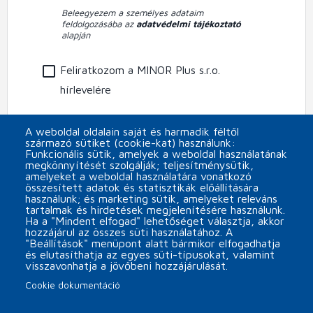
Beleegyezem a személyes adataim
feldolgozásába az
adatvédelmi tájékoztató
alapján
Feliratkozom a MINOR Plus s.r.o.
hírlevelére
CAPTCHA
A weboldal oldalain saját és harmadik féltől
származó sütiket (cookie-kat) használunk:
Funkcionális sütik, amelyek a weboldal használatának
megkönnyítését szolgálják; teljesítménysütik,
amelyeket a weboldal használatára vonatkozó
összesített adatok és statisztikák előállítására
használunk; és marketing sütik, amelyeket releváns
tartalmak és hirdetések megjelenítésére használunk.
Ha a "Mindent elfogad" lehetőséget választja, akkor
hozzájárul az összes süti használatához. A
"Beállítások" menüpont alatt bármikor elfogadhatja
és elutasíthatja az egyes süti-típusokat, valamint
visszavonhatja a jövőbeni hozzájárulását.
Cookie dokumentáció