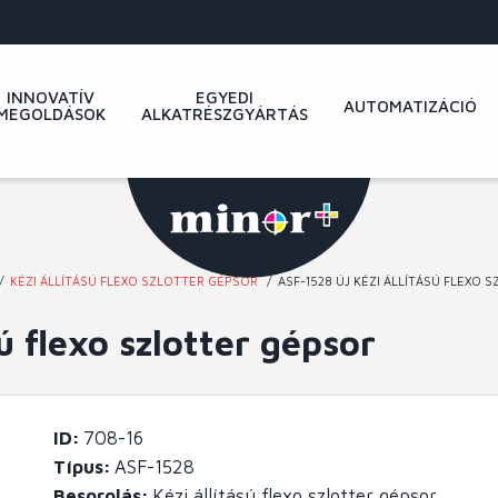
INNOVATÍV
EGYEDI
AUTOMATIZÁCIÓ
MEGOLDÁSOK
ALKATRÉSZGYÁRTÁS
KÉZI ÁLLÍTÁSÚ FLEXO SZLOTTER GÉPSOR
ASF-1528 ÚJ KÉZI ÁLLÍTÁSÚ FLEXO 
ú flexo szlotter gépsor
ID
708-16
Típus
ASF-1528
Besorolás
Kézi állítású flexo szlotter gépsor