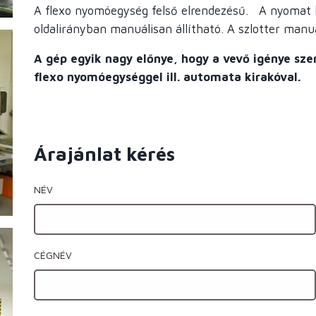
A flexo nyomóegység felső elrendezésű.
A
nyomat h
oldalirányban manuálisan állítható.
A szlotter manuá
A gép egyik nagy előnye, hogy a vevő igénye sze
flexo nyomóegységgel ill. automata kirakóval.
Árajánlat kérés
NÉV
CÉGNÉV