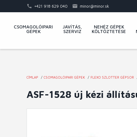
Ugrás
+421 918 629 040
minor@minor.sk
a
tartalomra
Fő
CSOMAGOLÓIPARI
JAVÍTÁS,
NEHÉZ GÉPEK
GÉPEK
SZERVIZ
KÖLTÖZTETÉSE
navigáció
CÍMLAP
CSOMAGOLÓIPARI GÉPEK
FLEXO SZLOTTER GÉPSOR
Jelenlegi
ASF-1528 új kézi állítás
hely