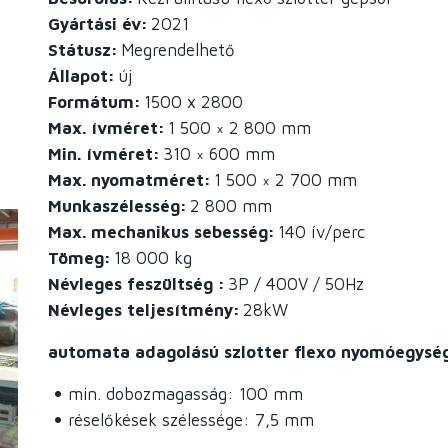
Gyártási év
2021
Státusz
Megrendelhető
Állapot
új
Formátum
1500 x 2800
Max. ívméret
1 500 × 2 800 mm
Min. ívméret
310 × 600 mm
Max. nyomatméret
1 500 × 2 700 mm
Munkaszélesség
2 800 mm
Max. mechanikus sebesség
140
ív/perc
Tömeg
18 000 kg
Névleges feszültség
3P / 400V / 50Hz
Névleges teljesítmény
28kW
automata adagolású szlotter flexo nyomóegység
min. dobozmagasság: 100 mm
réselőkések szélessége: 7,5 mm