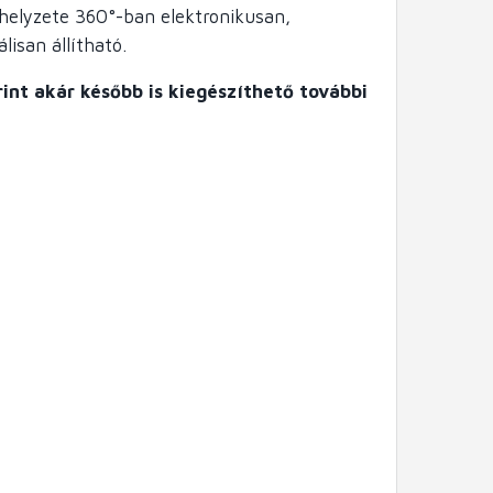
elyzete 360°-ban elektronikusan,
lisan állítható.
rint akár később is kiegészíthető további