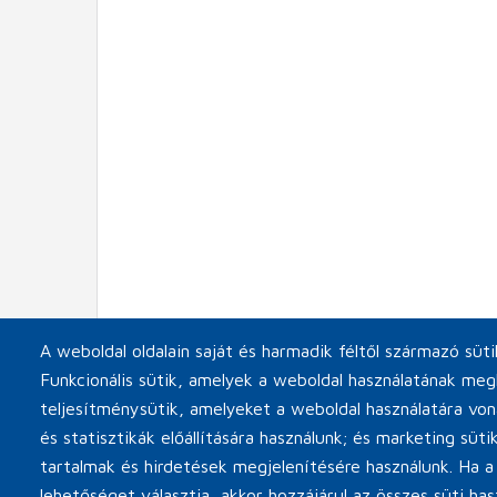
A weboldal oldalain saját és harmadik féltől származó süt
Funkcionális sütik, amelyek a weboldal használatának meg
teljesítménysütik, amelyeket a weboldal használatára vo
és statisztikák előállítására használunk; és marketing süt
tartalmak és hirdetések megjelenítésére használunk. Ha a
lehetőséget választja, akkor hozzájárul az összes süti has