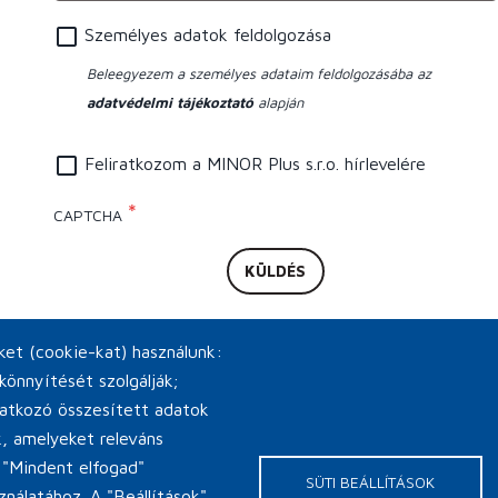
Személyes adatok feldolgozása
Beleegyezem a személyes adataim feldolgozásába az
adatvédelmi tájékoztató
alapján
Feliratkozom a MINOR Plus s.r.o. hírlevelére
CAPTCHA
iket (cookie-kat) használunk:
könnyítését szolgálják;
natkozó összesített adatok
ik, amelyeket releváns
 "Mindent elfogad"
SÜTI BEÁLLÍTÁSOK
ználatához. A "Beállítások"