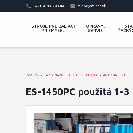
Skočiť
+421 918 629 040
minor@minor.sk
na
hlavný
Hlavné
STROJE PRE BALIACI
OPRAVY,
SŤA
obsah
PRIEMYSEL
SERVIS
ŤAŽKÝ
menu
DOMOV
KARTONÁŽNE STROJE
LEPIČKA
AUTOMATICKÁ LEP
Nachádzate
ES-1450PC použitá 1-3
sa
tu