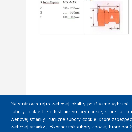
Na stránkach tejto webovej lokality používame vybrané v
súbory cookie tretích strán: Súbory cookie, ktoré sú po
webovej stránky, funkčné súbory cookie, ktoré zabezpeč
webovej stránky, výkonnostné súbory cookie, ktoré pou