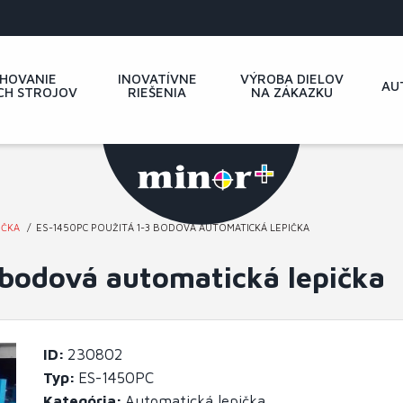
HOVANIE
INOVATÍVNE
VÝROBA DIELOV
AU
CH STROJOV
RIEŠENIA
NA ZÁKAZKU
IČKA
ES-1450PC POUŽITÁ 1-3 BODOVÁ AUTOMATICKÁ LEPIČKA
 bodová automatická lepička
ID
230802
Typ
ES-1450PC
Kategória
Automatická lepička