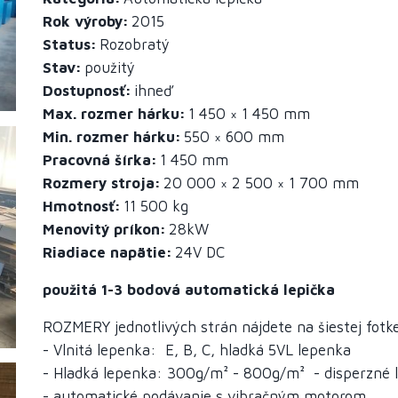
Rok výroby
2015
Status
Rozobratý
Stav
použitý
Dostupnosť
ihneď
Max. rozmer hárku
1 450 × 1 450 mm
Min. rozmer hárku
550 × 600 mm
Pracovná šírka
1 450 mm
Rozmery stroja
20 000 × 2 500 × 1 700 mm
Hmotnosť
11 500 kg
Menovitý príkon
28kW
Riadiace napätie
24V
DC
použitá 1-3 bodová automatická lepička
ROZMERY jednotlivých strán nájdete na šiestej fotke
- Vlnitá lepenka: E, B, C, hladká 5VL lepenka
- Hladká lepenka: 300g/m² - 800g/m² - disperzné l
- automatické podávanie s vibračným motorom