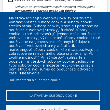
Súhlasím so spracovaním mojich osobných údajov podľa
oznámenia o ochrane osobných údajov.
Na stránkach tejto webovej lokality používame
vybrané vlastné súbory cookie a súbory cookie
Prihlásiť sa na MINOR Plus s.r.o. newsletter
tretích strán: Súbory cookie, ktoré sú potrebné na
používanie webovej stránky, funkčné súbory
CAPTCHA
cookie, ktoré zabezpečujú jednoduchšie používanie
webovej stránky, výkonnostné súbory cookie, ktoré
používame na generovanie súhrnných údajov o
používaní webovej stránky a štatistík, a
marketingové súbory cookie, ktoré sa používajú na
zobrazovanie relevantného obsahu a reklamy. Ak
zvolíte možnosť " Prijať všetky", súhlasíte s
používaním všetkých súborov cookie. Jednotlivé
typy súborov cookie môžete kedykoľvek prijať a
odmietnuť a svoj súhlas do budúcnosti odvolať v
časti "Nastavenia".
Dokumentácia o súboroch cookie
Päta
Kontakt
Nastavenia súborov cookie
NASTAVENIA SÚBOROV COOKIE
Copyright © 2026 MINOR Plus, s.r.o.
ODMIETNUŤ VŠETKO