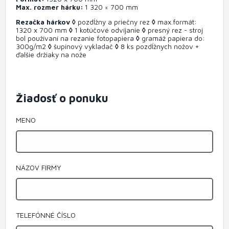
Max. rozmer hárku
1 320 × 700 mm
Rezačka hárkov
◊
pozdĺžny a priečny rez
◊
max.formát:
1320 x 700 mm
◊
1 kotúčové odvíjanie
◊
presný rez - stroj
bol používaní na rezanie fotopapiera
◊
gramáž papiera do:
300g/m2
◊
šupinový vykladač
◊
8 ks
pozdĺžnych nožov +
ďalšie držiaky na nože
Žiadosť o ponuku
MENO
NÁZOV FIRMY
TELEFÓNNÉ ČÍSLO