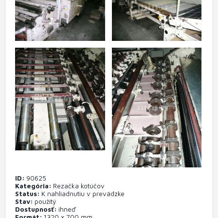
ID
90625
Kategória
Rezačka kotúčov
Status
K nahliadnutiu v prevádzke
Stav
použitý
Dostupnosť
ihneď
Formát
1320 x 700 mm