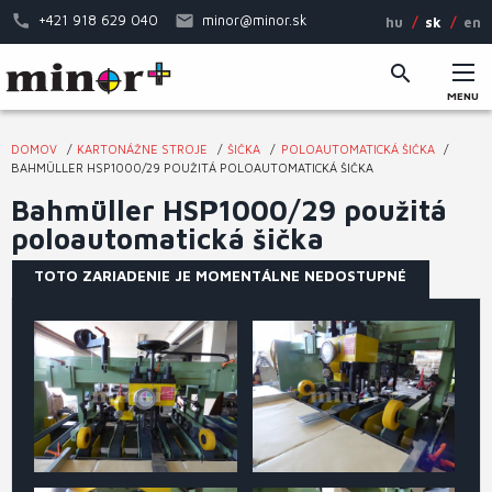
Skočiť
+421 918 629 040
minor@minor.sk
hu
sk
en
na
hlavný
obsah
MENU
Hlavné
DOMOV
KARTONÁŽNE STROJE
ŠIČKA
POLOAUTOMATICKÁ ŠIČKA
menu
Nachádzate
BAHMÜLLER HSP1000/29 POUŽITÁ POLOAUTOMATICKÁ ŠIČKA
sa
Bahmüller HSP1000/29 použitá
tu
poloautomatická šička
TOTO ZARIADENIE JE MOMENTÁLNE NEDOSTUPNÉ