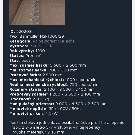
ID
220203
Typ
Bahmüller HSP1000/29
Kategória
Poloautomatická šička
Výrobca
BAHMÜLLER
Rok výroby
1990
Status
Predané
Stav
použitý
Max. rozmer hárku
5 600 × 2 500 mm
Min. rozmer hárku
700 × 300 mm
Pracovná šírka
2 900 mm
Max. mechanická rýchlosť
1000
spona/min
Reálna mechanická rýchlosť
750
spona/min
Rozmery stroja
2 100 × 3 500 × 2 100 mm
Prepravný rozmer
1 200 × 3 500 × 2 100 mm
Hmotnosť
2 100 kg
Manipulačný priestor
9 000 × 4 500 × 2 500 mm
Menovité napätie
3P / 400V / 50Hz
Menovitý príkon
4,5kW
Použitá stolová jednohlavá oscilačná šička pre šitie a lepenie
krabíc z 3-5
alebo
5-7 vrstvovej vlnitej lepenky
- hrúbka materiálu: 2-15 mm