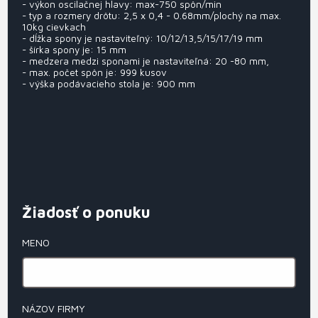
- výkon oscilačnej hlavy: max-750 spôn/min
- typ a rozmery drôtu: 2,5 x 0,4 - 0.68mm/plochý na max.
10kg cievkach
- dĺžka spony je nastaviteľný: 10/12/13,5/15/17/19 mm
- šírka spony je: 15 mm
- medzera medzi sponami je nastaviteľná: 20 -80 mm,
- max. počet spôn je: 999 kusov
- výška podávacieho stola je: 900 mm
Žiadosť o ponuku
MENO
NÁZOV FIRMY