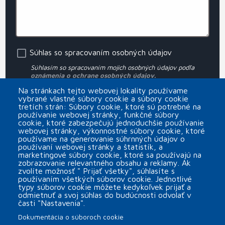
Súhlas so spracovaním osobných údajov
Súhlasím so spracovaním mojich osobných údajov podľa
oznámenia o ochrane osobných údajov.
Na stránkach tejto webovej lokality používame
vybrané vlastné súbory cookie a súbory cookie
Prihlásiť sa na MINOR Plus s.r.o. newsletter
tretích strán: Súbory cookie, ktoré sú potrebné na
používanie webovej stránky, funkčné súbory
CAPTCHA
cookie, ktoré zabezpečujú jednoduchšie používanie
webovej stránky, výkonnostné súbory cookie, ktoré
používame na generovanie súhrnných údajov o
používaní webovej stránky a štatistík, a
marketingové súbory cookie, ktoré sa používajú na
zobrazovanie relevantného obsahu a reklamy. Ak
zvolíte možnosť " Prijať všetky", súhlasíte s
používaním všetkých súborov cookie. Jednotlivé
typy súborov cookie môžete kedykoľvek prijať a
odmietnuť a svoj súhlas do budúcnosti odvolať v
časti "Nastavenia".
Dokumentácia o súboroch cookie