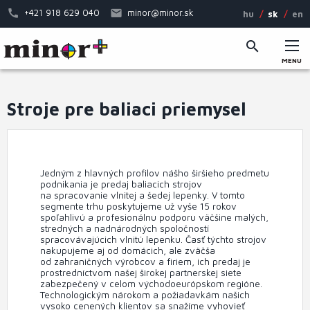
Skočiť
+421 918 629 040
minor@minor.sk
hu
sk
en
na
hlavný
obsah
MENU
Hlavné
menu
Stroje pre baliaci priemysel
Jedným z hlavných profilov nášho širšieho predmetu
podnikania je predaj baliacich strojov
na spracovanie vlnitej a šedej lepenky. V tomto
segmente trhu poskytujeme už vyše 15 rokov
spoľahlivú a profesionálnu podporu väčšine malých,
stredných a nadnárodných spoločností
spracovávajúcich vlnitú lepenku. Časť týchto strojov
nakupujeme aj od domácich, ale zväčša
od zahraničných výrobcov a firiem, ich predaj je
prostredníctvom našej širokej partnerskej siete
zabezpečený v celom východoeurópskom regióne.
Technologickým nárokom a požiadavkám našich
vysoko cenených klientov sa snažíme vyhovieť