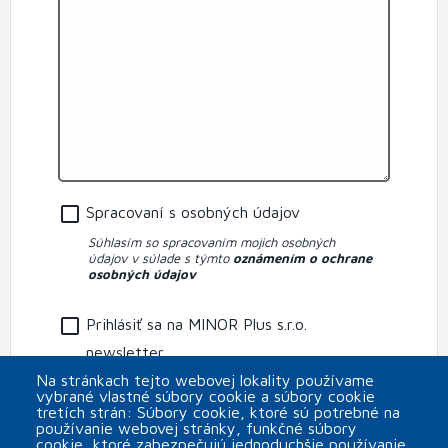
Spracovaní s osobných údajov
Súhlasím so spracovaním mojich osobných
údajov v súlade s týmto
oznámením o ochrane
osobných údajov
Prihlásiť sa na MINOR Plus s.r.o.
newsletter
Na stránkach tejto webovej lokality používame
CAPTCHA
vybrané vlastné súbory cookie a súbory cookie
tretích strán: Súbory cookie, ktoré sú potrebné na
používanie webovej stránky, funkčné súbory
cookie, ktoré zabezpečujú jednoduchšie používanie