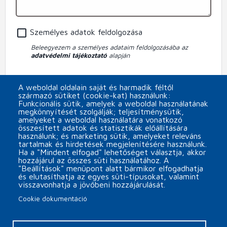
Személyes adatok feldolgozása
Beleegyezem a személyes adataim feldolgozásába az
adatvédelmi tájékoztató
alapján
Feliratkozom a MINOR Plus s.r.o. hírlevelére
A weboldal oldalain saját és harmadik féltől
származó sütiket (cookie-kat) használunk:
CAPTCHA
Funkcionális sütik, amelyek a weboldal használatának
megkönnyítését szolgálják; teljesítménysütik,
amelyeket a weboldal használatára vonatkozó
összesített adatok és statisztikák előállítására
használunk; és marketing sütik, amelyeket releváns
tartalmak és hirdetések megjelenítésére használunk.
Ha a "Mindent elfogad" lehetőséget választja, akkor
hozzájárul az összes süti használatához. A
"Beállítások" menüpont alatt bármikor elfogadhatja
és elutasíthatja az egyes süti-típusokat, valamint
visszavonhatja a jövőbeni hozzájárulását.
Cookie dokumentáció
Päta
Cookie beállítások
Kapcsolat