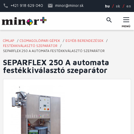
Ugrás
+421 918 629 040
minor@minor.sk
hu
sk
en
a
tartalomra
MENÜ
Fő
CÍMLAP
CSOMAGOLÓIPARI GÉPEK
EGYÉB BERENDEZÉSEK
navigáció
Jelenlegi
FESTÉKKIVÁLASZTÓ SZEPARÁTOR
SEPARFLEX 250 A AUTOMATA FESTÉKKIVÁLASZTÓ SZEPARÁTOR
hely
SEPARFLEX 250 A automata
festékkiválasztó szeparátor