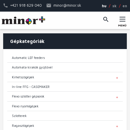
Ugrás
+421 918 629 040
minor@minor.sk
hu
sk
en
a
tartalomra
MENÜ
Fő
Gépkategóriák
navigáció
Automatic LEF feeders
Automata kirakók gyűjtővel
Kimetszőgépek
TOGGL
In-line FFG - CASEMAKER
Flexo szlotter gépsorok
TOGGL
Flexo nyomógépek
Szlotterek
Ragasztógépek
TOGGL