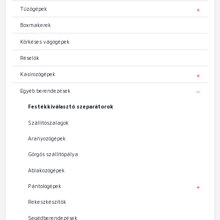
Tűzőgépek
TOGGL
Boxmakerek
Körkéses vágógépek
Réselők
Kasírozógépek
TOGGL
Egyéb berendezések
TOGGL
Festékkiválasztó szeparátorok
Szállítószalagok
Aranyozógépek
Görgős szállítópálya
Ablakozógépek
Pántológépek
TOGGL
Rekeszkészítők
Segédberendezések