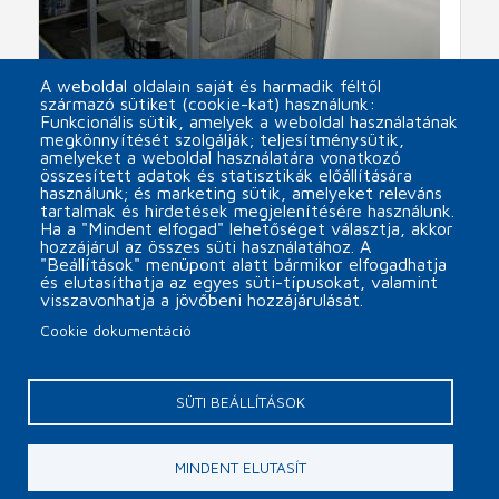
A weboldal oldalain saját és harmadik féltől
származó sütiket (cookie-kat) használunk:
Funkcionális sütik, amelyek a weboldal használatának
SEPARFLEX 250 MA új félautomata
megkönnyítését szolgálják; teljesítménysütik,
festékkiválasztó szeparátor
amelyeket a weboldal használatára vonatkozó
összesített adatok és statisztikák előállítására
arrow_forward
használunk; és marketing sütik, amelyeket releváns
tartalmak és hirdetések megjelenítésére használunk.
Ha a "Mindent elfogad" lehetőséget választja, akkor
hozzájárul az összes süti használatához. A
"Beállítások" menüpont alatt bármikor elfogadhatja
és elutasíthatja az egyes süti-típusokat, valamint
visszavonhatja a jövőbeni hozzájárulását.
Cookie dokumentáció
Päta
Cookie beállítások
Kapcsolat
SÜTI BEÁLLÍTÁSOK
Copyright © 2026 MINOR Plus, s.r.o.
MINDENT ELUTASÍT
webdesign by