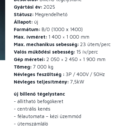
Gyártási év
2025
Státusz
Megrendelhető
Állapot
új
Formátum
B/0 (1000 x 1400)
Max. ívméret
1 400 × 1 000 mm
Max. mechanikus sebesség
23
ütem/perc
Valós működési sebesség
15
ív/perc
Gép méretei
2 050 × 2 450 × 1 900 mm
Tömeg
7 000 kg
Névleges feszültség
3P / 400V / 50Hz
Névleges teljesítmény
7,5kW
új billenő tégelystanc
-
állítható befogókeret
- centrális kenés
- félautomata – kézi üzemmód
- ütemszámláló