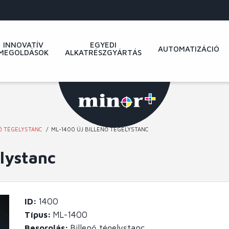
INNOVATÍV
EGYEDI
AUTOMATIZÁCIÓ
MEGOLDÁSOK
ALKATRÉSZGYÁRTÁS
Ő TÉGELYSTANC
ML-1400 ÚJ BILLENŐ TÉGELYSTANC
lystanc
ID
1400
Típus
ML-1400
Besorolás
Billenő tégelystanc