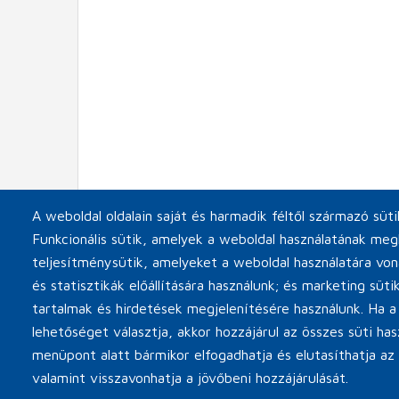
A weboldal oldalain saját és harmadik féltől származó süt
Funkcionális sütik, amelyek a weboldal használatának meg
teljesítménysütik, amelyeket a weboldal használatára vo
és statisztikák előállítására használunk; és marketing süt
tartalmak és hirdetések megjelenítésére használunk. Ha a
lehetőséget választja, akkor hozzájárul az összes süti has
Cookie beállítások
Kapcsolat
Päta
menüpont alatt bármikor elfogadhatja és elutasíthatja az
valamint visszavonhatja a jövőbeni hozzájárulását.
Copyright © 2026 MINOR Plus, s.r.o.