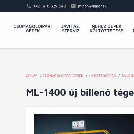
Ugrás
+421 918 629 040
minor@minor.sk
a
tartalomra
Fő
CSOMAGOLÓIPARI
JAVÍTÁS,
NEHÉZ GÉPEK
GÉPEK
SZERVIZ
KÖLTÖZTETÉSE
navigáció
CÍMLAP
CSOMAGOLÓIPARI GÉPEK
KIMETSZŐGÉPEK
BILLEN
Jelenlegi
ML-1400 új billenő tége
hely