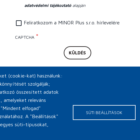
adatvédelmi tájékoztató
alapján
Feliratkozom a MINOR Plus s.r.o. hírlevelére
CAPTCHA
iket (cookie-kat) használunk:
könnyítését szolgálják;
natkozó összesített adatok
ik, amelyeket releváns
 "Mindent elfogad"
SÜTI BEÁLLÍTÁSOK
ználatához. A "Beállítások"
 egyes süti-típusokat,