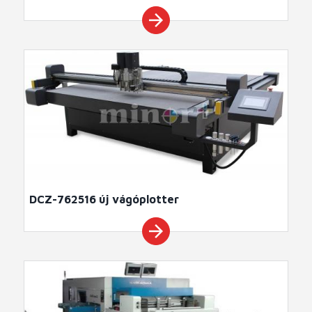
arrow_forward
DCZ-762516 új vágóplotter
arrow_forward