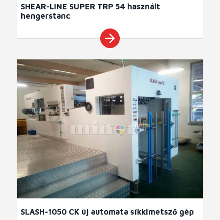
SHEAR-LINE SUPER TRP 54 használt
hengerstanc
arrow_forward
SLASH-1050 CK új automata síkkimetsző gép