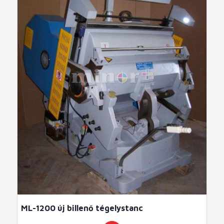
ML-1200 új billenő tégelystanc