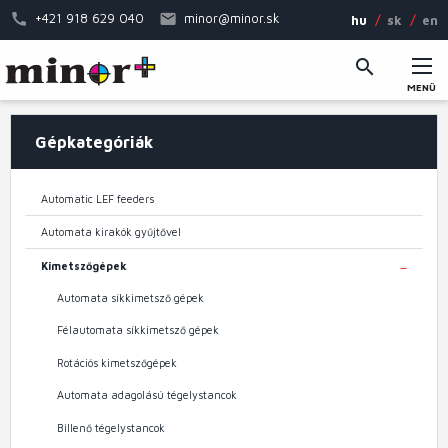
Ugrás
+421 918 629 040
minor@minor.sk
hu
sk
en
a
tartalomra
MENÜ
Fő
Gépkategóriák
navigáció
Automatic LEF feeders
Automata kirakók gyűjtővel
Kimetszőgépek
TOGGL
Automata síkkimetsző gépek
Félautomata síkkimetsző gépek
Rotációs kimetszőgépek
Automata adagolású tégelystancok
Billenő tégelystancok