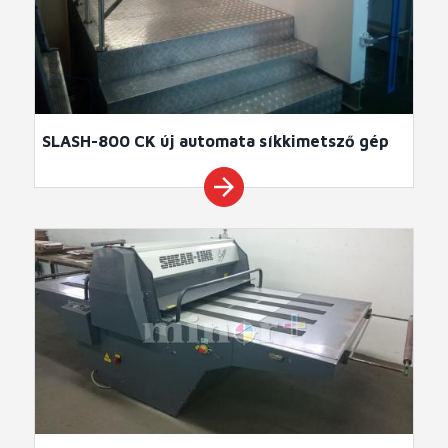
SLASH-800 CK új automata síkkimetsző gép
arrow_forward