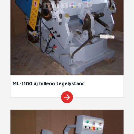
ML-1100 új billenő tégelystanc
arrow_forward