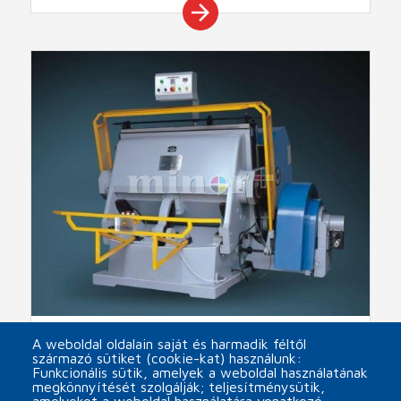
arrow_forward
ML-1400 új billenő tégelystanc
A weboldal oldalain saját és harmadik féltől
származó sütiket (cookie-kat) használunk:
Funkcionális sütik, amelyek a weboldal használatának
arrow_forward
megkönnyítését szolgálják; teljesítménysütik,