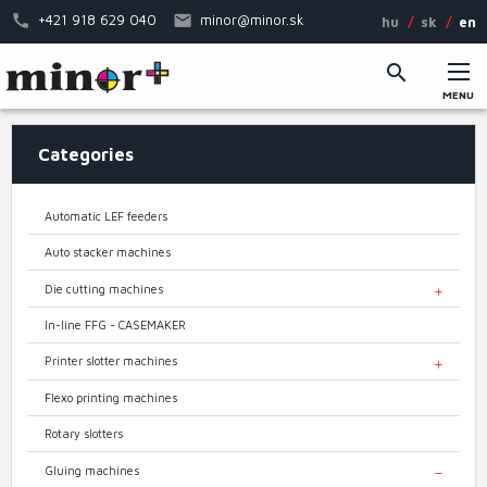
Skip
+421 918 629 040
minor@minor.sk
hu
sk
en
to
main
content
MENU
Main
Categories
menu
Automatic LEF feeders
Auto stacker machines
Die cutting machines
TOGGL
In-line FFG - CASEMAKER
Printer slotter machines
TOGGL
Flexo printing machines
Rotary slotters
Gluing machines
TOGGL