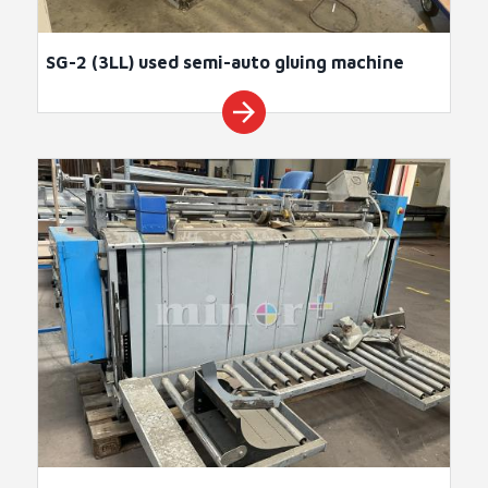
SG-2 (3LL) used semi-auto gluing machine
arrow_forward