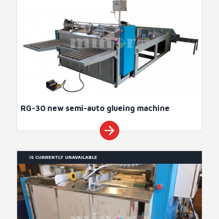
RG-30 new semi-auto glueing machine
arrow_forward
IS CURRENTLY UNAVAILABLE