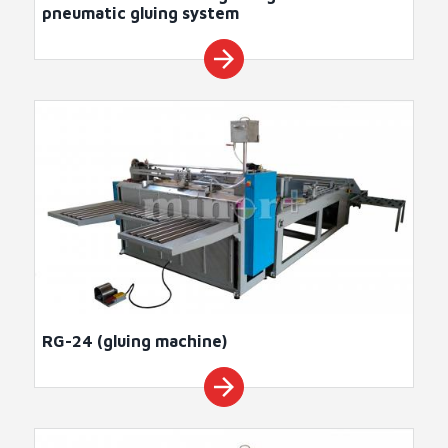
pneumatic gluing system
arrow_forward
RG-24 (gluing machine)
arrow_forward