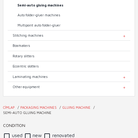
Semi-auto gluing machines
Auto folder-gluer machines
Multipoint auto folder-gluer
Stitching machines
TOGGL
Boxmakers
Rotary slitters
Eccentric slotters
Laminating machines
TOGGL
Other equipment
TOGGL
CÍMLAP
PACKAGING MACHINES
GLUING MACHINE
You
SEMI-AUTO GLUING MACHINE
are
CONDITION
here
used
new
renovated