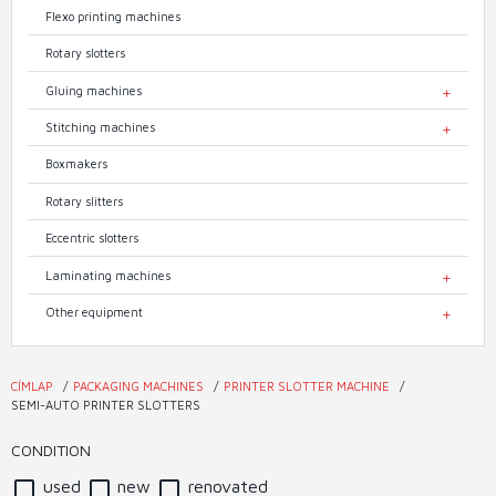
Flexo printing machines
Rotary slotters
Gluing machines
TOGGL
Stitching machines
TOGGL
Boxmakers
Rotary slitters
Eccentric slotters
Laminating machines
TOGGL
Other equipment
TOGGL
CÍMLAP
PACKAGING MACHINES
PRINTER SLOTTER MACHINE
You
SEMI-AUTO PRINTER SLOTTERS
are
CONDITION
here
used
new
renovated