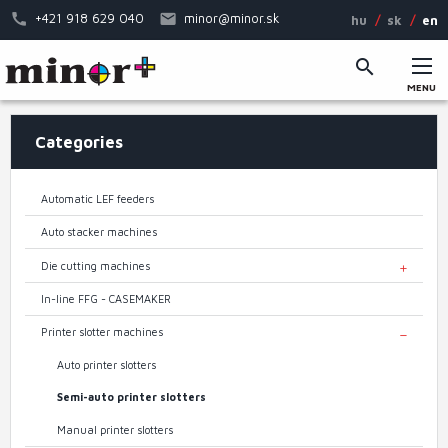
Skip
+421 918 629 040
minor@minor.sk
hu
sk
en
to
main
content
MENU
Main
Categories
menu
Automatic LEF feeders
Auto stacker machines
Die cutting machines
TOGGL
In-line FFG - CASEMAKER
Printer slotter machines
TOGGL
Auto printer slotters
Semi-auto printer slotters
Manual printer slotters