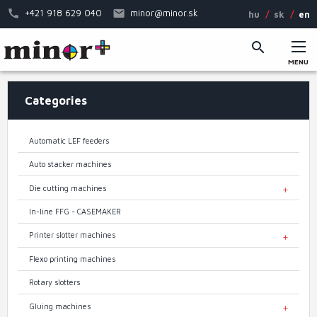
Skip
+421 918 629 040
minor@minor.sk
hu
sk
en
to
main
content
MENU
Main
Categories
menu
Automatic LEF feeders
Auto stacker machines
Die cutting machines
TOGGL
In-line FFG - CASEMAKER
Printer slotter machines
TOGGL
Flexo printing machines
Rotary slotters
Gluing machines
TOGGL