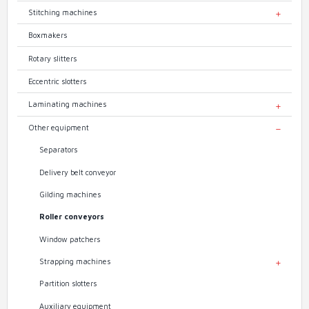
Stitching machines
TOGGL
Boxmakers
Rotary slitters
Eccentric slotters
Laminating machines
TOGGL
Other equipment
TOGGL
Separators
Delivery belt conveyor
Gilding machines
Roller conveyors
Window patchers
Strapping machines
TOGGL
Partition slotters
Auxiliary equipment