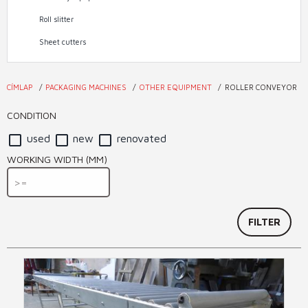
Roll slitter
Sheet cutters
CÍMLAP
PACKAGING MACHINES
OTHER EQUIPMENT
ROLLER CONVEYOR
You
are
CONDITION
here
used
new
renovated
WORKING WIDTH (MM)