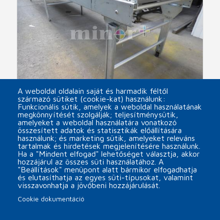
A weboldal oldalain saját és harmadik féltől
származó sütiket (cookie-kat) használunk:
Funkcionális sütik, amelyek a weboldal használatának
megkönnyítését szolgálják; teljesítménysütik,
SOCO SYSTEM used roller conveyor
amelyeket a weboldal használatára vonatkozó
összesített adatok és statisztikák előállítására
arrow_forward
használunk; és marketing sütik, amelyeket releváns
tartalmak és hirdetések megjelenítésére használunk.
Ha a "Mindent elfogad" lehetőséget választja, akkor
hozzájárul az összes süti használatához. A
"Beállítások" menüpont alatt bármikor elfogadhatja
és elutasíthatja az egyes süti-típusokat, valamint
visszavonhatja a jövőbeni hozzájárulását.
Cookie dokumentáció