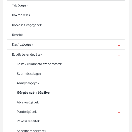
Tűzőgépek
TOGGL
Boxmakerek
Körkéses vágógépek
Réselők
Kasírozógépek
TOGGL
Egyéb berendezések
TOGGL
Festékkiválasztó szeparátorok
Szállítószalagok
Aranyozógépek
Görgős szállítópálya
Ablakozógépek
Pántológépek
TOGGL
Rekeszkészítők
Segédberendezések