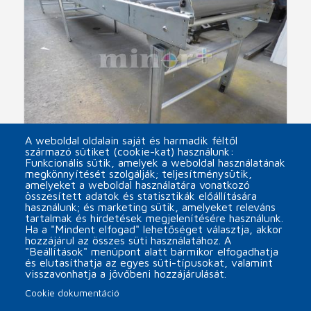
A weboldal oldalain saját és harmadik féltől
származó sütiket (cookie-kat) használunk:
Funkcionális sütik, amelyek a weboldal használatának
megkönnyítését szolgálják; teljesítménysütik,
SOCO SYSTEM használt görgős szállítópálya
amelyeket a weboldal használatára vonatkozó
összesített adatok és statisztikák előállítására
arrow_forward
használunk; és marketing sütik, amelyeket releváns
tartalmak és hirdetések megjelenítésére használunk.
Ha a "Mindent elfogad" lehetőséget választja, akkor
hozzájárul az összes süti használatához. A
"Beállítások" menüpont alatt bármikor elfogadhatja
és elutasíthatja az egyes süti-típusokat, valamint
visszavonhatja a jövőbeni hozzájárulását.
Cookie dokumentáció