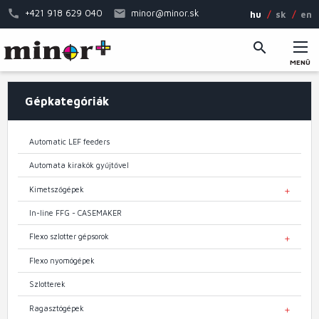
Ugrás
+421 918 629 040
minor@minor.sk
hu
sk
en
a
tartalomra
MENÜ
Fő
Gépkategóriák
navigáció
Automatic LEF feeders
Automata kirakók gyűjtővel
Kimetszőgépek
TOGGL
In-line FFG - CASEMAKER
Flexo szlotter gépsorok
TOGGL
Flexo nyomógépek
Szlotterek
Ragasztógépek
TOGGL