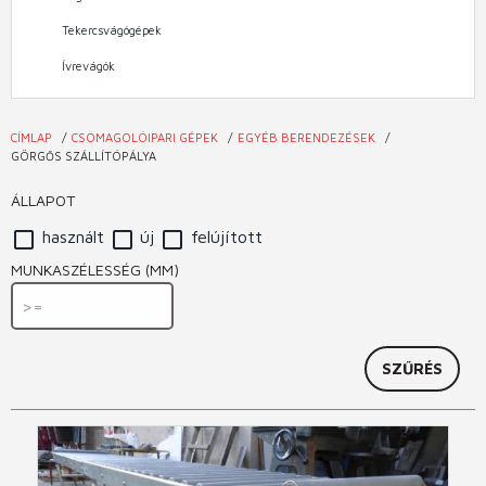
Tekercsvágógépek
Ívrevágók
CÍMLAP
CSOMAGOLÓIPARI GÉPEK
EGYÉB BERENDEZÉSEK
Jelenlegi
GÖRGŐS SZÁLLÍTÓPÁLYA
hely
ÁLLAPOT
használt
új
felújított
MUNKASZÉLESSÉG (MM)