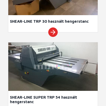
SHEAR-LINE TRP 30 használt hengerstanc
arrow_forward
SHEAR-LINE SUPER TRP 54 használt
hengerstanc