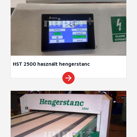
HST 2500 használt hengerstanc
arrow_forward