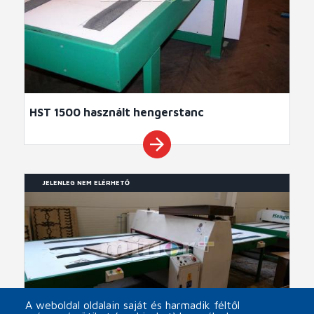
HST 1500 használt hengerstanc
arrow_forward
JELENLEG NEM ELÉRHETŐ
A weboldal oldalain saját és harmadik féltől