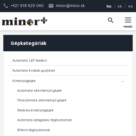
Ugrás
+421 918 629 040
minor@minor.sk
hu
sk
en
a
tartalomra
MENÜ
Fő
Gépkategóriák
navigáció
Automatic LEF feeders
Automata kirakók gyűjtővel
Kimetszőgépek
TOGGL
Automata síkkimetsző gépek
Félautomata síkkimetsző gépek
Rotációs kimetszőgépek
Automata adagolású tégelystancok
Billenő tégelystancok