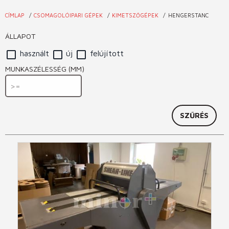
CÍMLAP
CSOMAGOLÓIPARI GÉPEK
KIMETSZŐGÉPEK
HENGERSTANC
Jelenlegi
hely
ÁLLAPOT
használt
új
felújított
MUNKASZÉLESSÉG (MM)