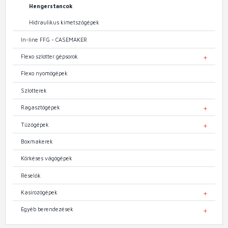
Hengerstancok
Hidraulikus kimetszőgépek
In-line FFG - CASEMAKER
Flexo szlotter gépsorok
TOGGL
Flexo nyomógépek
Szlotterek
Ragasztógépek
TOGGL
Tűzőgépek
TOGGL
Boxmakerek
Körkéses vágógépek
Réselők
Kasírozógépek
TOGGL
Egyéb berendezések
TOGGL