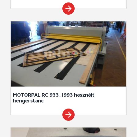
arrow_forward
MOTORPAL RC 933_1993 használt
hengerstanc
arrow_forward