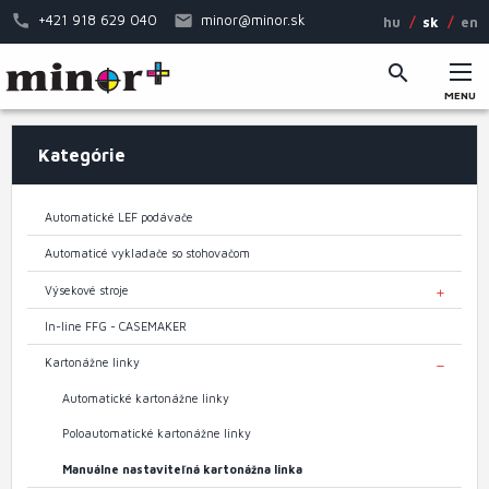
Skočiť
+421 918 629 040
minor@minor.sk
hu
sk
en
na
hlavný
obsah
MENU
Hlavné
Kategórie
menu
Automatické LEF podávače
Automaticé vykladače so stohovačom
Výsekové stroje
TOGGL
In-line FFG - CASEMAKER
Kartonážne linky
TOGGL
Automatické kartonážne linky
Poloautomatické kartonážne linky
Manuálne nastaviteľná kartonážna linka