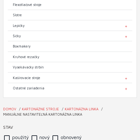
Flexotlačové stroje
Slotre
Lepičky
TOGGL
Šičky
TOGGL
Boxmakery
Kruhové rezačky
Vysekávačky štrbín
Kašírovacie stroje
TOGGL
Ostatné zariadenia
TOGGL
DOMOV
KARTONÁŽNE STROJE
KARTONÁŽNA LINKA
Nachádzate
MANUÁLNE NASTAVITEĽNÁ KARTONÁŽNA LINKA
sa
STAV
tu
použitý
nový
obnovený