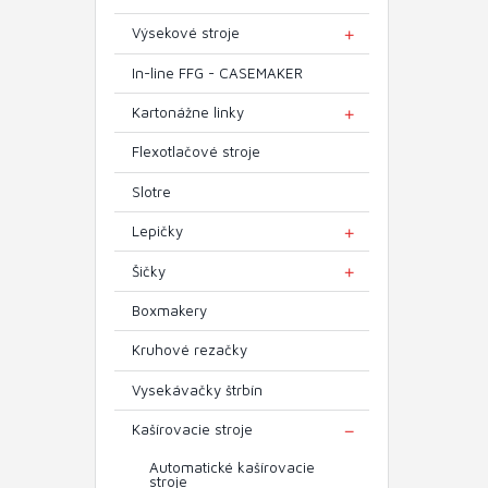
Výsekové stroje
TOGGLE MENU
In-line FFG - CASEMAKER
Kartonážne linky
TOGGLE MENU
Flexotlačové stroje
Slotre
Lepičky
TOGGLE MENU
Šičky
TOGGLE MENU
Boxmakery
Kruhové rezačky
Vysekávačky štrbín
Kašírovacie stroje
TOGGLE MENU
Automatické kašírovacie
stroje