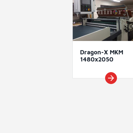
Dragon-X MKM
1480x2050
arrow_forward