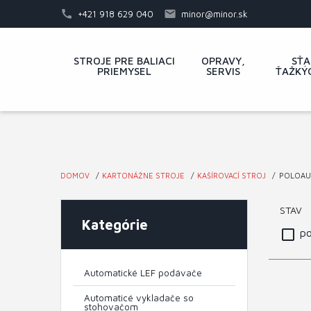
Skočiť
+421 918 629 040
minor@minor.sk
na
hlavný
Hlavné
STROJE PRE BALIACI
OPRAVY,
SŤA
obsah
PRIEMYSEL
SERVIS
ŤAŽKÝ
menu
DOMOV
KARTONÁŽNE STROJE
KAŠÍROVACÍ STROJ
POLOAUT
Nachádzate
STAV
sa
Kategórie
po
tu
Automatické LEF podávače
Automaticé vykladače so
stohovačom