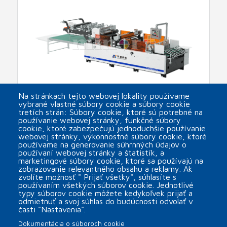
Na stránkach tejto webovej lokality používame
vybrané vlastné súbory cookie a súbory cookie
tretích strán: Súbory cookie, ktoré sú potrebné na
používanie webovej stránky, funkčné súbory
cookie, ktoré zabezpečujú jednoduchšie používanie
FMX-1300HS Automatický stroj na lepenie
webovej stránky, výkonnostné súbory cookie, ktoré
fóliových okienok
používame na generovanie súhrnných údajov o
používaní webovej stránky a štatistík, a
arrow_forward
marketingové súbory cookie, ktoré sa používajú na
zobrazovanie relevantného obsahu a reklamy. Ak
zvolíte možnosť " Prijať všetky", súhlasíte s
používaním všetkých súborov cookie. Jednotlivé
typy súborov cookie môžete kedykoľvek prijať a
odmietnuť a svoj súhlas do budúcnosti odvolať v
časti "Nastavenia".
Dokumentácia o súboroch cookie