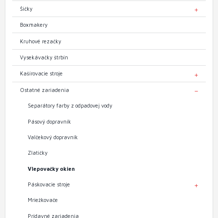
Šičky
TOGGL
Boxmakery
Kruhové rezačky
Vysekávačky štrbín
Kašírovacie stroje
TOGGL
Ostatné zariadenia
TOGGL
Separátory farby z odpadovej vody
Pásový dopravník
Valčekový dopravník
Zlatičky
Vlepovačky okien
Páskovacie stroje
TOGGL
Mriežkovače
Prídavné zariadenia