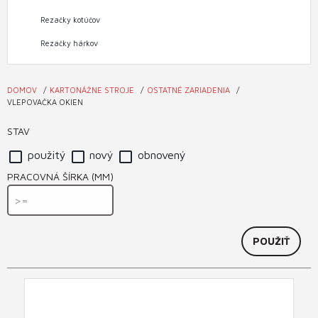
Rezačky kotúčov
Rezačky hárkov
DOMOV
KARTONÁŽNE STROJE
OSTATNÉ ZARIADENIA
Nachádzate
VLEPOVAČKA OKIEN
sa
STAV
tu
použitý
nový
obnovený
PRACOVNÁ ŠÍRKA (MM)