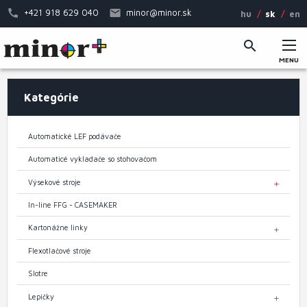
Skočiť
+421 918 629 040
minor@minor.sk
hu
sk
en
na
hlavný
obsah
MENU
Hlavné
Kategórie
menu
Automatické LEF podávače
Automaticé vykladače so stohovačom
Výsekové stroje
TOGGL
In-line FFG - CASEMAKER
Kartonážne linky
TOGGL
Flexotlačové stroje
Slotre
Lepičky
TOGGL