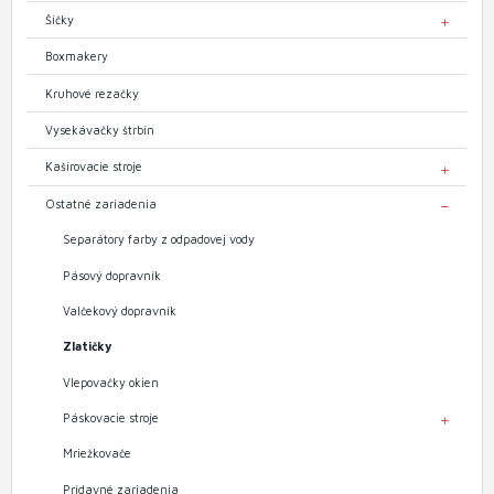
Šičky
TOGGL
Boxmakery
Kruhové rezačky
Vysekávačky štrbín
Kašírovacie stroje
TOGGL
Ostatné zariadenia
TOGGL
Separátory farby z odpadovej vody
Pásový dopravník
Valčekový dopravník
Zlatičky
Vlepovačky okien
Páskovacie stroje
TOGGL
Mriežkovače
Prídavné zariadenia