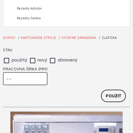
Rezačky kotúčov
Rezačky hárkov
DOMOV
KARTONÁŽNE STROJE
OSTATNÉ ZARIADENIA
ZLATIČKA
Nachádzate
sa
STAV
tu
použitý
nový
obnovený
PRACOVNÁ ŠÍRKA (MM)