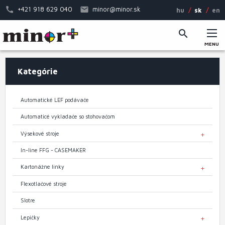
Skočiť
+421 918 629 040
minor@minor.sk
hu
sk
en
na
hlavný
obsah
MENU
Hlavné
Kategórie
menu
Automatické LEF podávače
Automaticé vykladače so stohovačom
Výsekové stroje
TOGGL
In-line FFG - CASEMAKER
Kartonážne linky
TOGGL
Flexotlačové stroje
Slotre
Lepičky
TOGGL