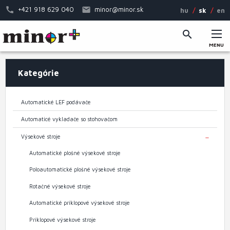
Skočiť
+421 918 629 040
minor@minor.sk
hu
sk
en
na
hlavný
obsah
MENU
Hlavné
Kategórie
menu
Automatické LEF podávače
Automaticé vykladače so stohovačom
Výsekové stroje
TOGGL
Automatické plošné výsekové stroje
Poloautomatické plošné výsekové stroje
Rotačné výsekové stroje
Automatické príklopové výsekové stroje
Príklopové výsekové stroje