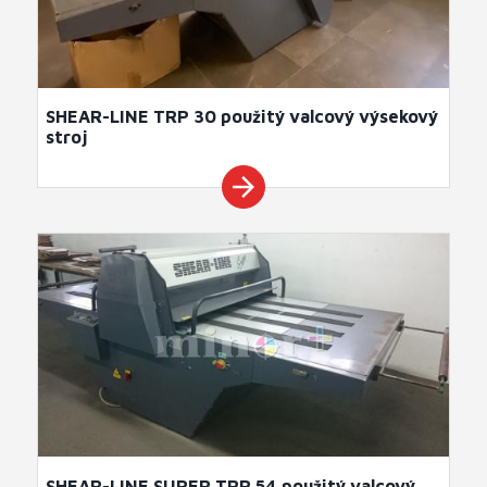
SHEAR-LINE TRP 30 použitý valcový výsekový
stroj
arrow_forward
SHEAR-LINE SUPER TRP 54 použitý valcový