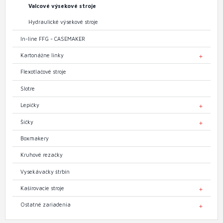
Valcové výsekové stroje
Hydraulické výsekové stroje
In-line FFG - CASEMAKER
Kartonážne linky
TOGGL
Flexotlačové stroje
Slotre
Lepičky
TOGGL
Šičky
TOGGL
Boxmakery
Kruhové rezačky
Vysekávačky štrbín
Kašírovacie stroje
TOGGL
Ostatné zariadenia
TOGGL