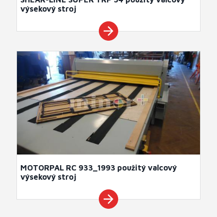
výsekový stroj
arrow_forward
MOTORPAL RC 933_1993 použitý valcový
výsekový stroj
arrow_forward