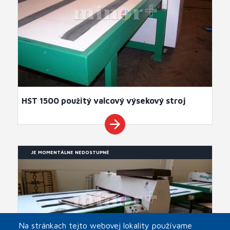
HST 1500 použitý valcový výsekový stroj
arrow_forward
JE MOMENTÁLNE NEDOSTUPNÉ
Na stránkach tejto webovej lokality používame