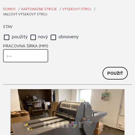
DOMOV
KARTONÁŽNE STROJE
VÝSEKOVÝ STROJ
Nachádzate
VALCOVÝ VÝSEKOVÝ STROJ
sa
STAV
tu
použitý
nový
obnovený
PRACOVNÁ ŠÍRKA (MM)