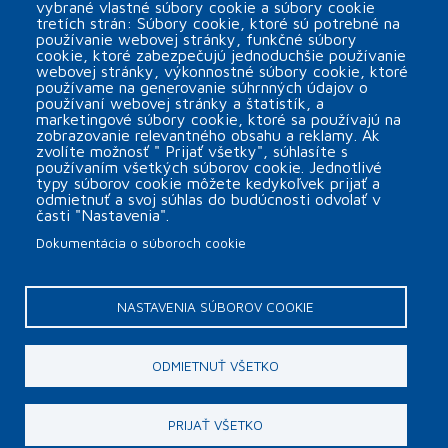
vybrané vlastné súbory cookie a súbory cookie
tretích strán: Súbory cookie, ktoré sú potrebné na
používanie webovej stránky, funkčné súbory
cookie, ktoré zabezpečujú jednoduchšie používanie
webovej stránky, výkonnostné súbory cookie, ktoré
ROLL-2 použitý valcový výsekový stroj
používame na generovanie súhrnných údajov o
používaní webovej stránky a štatistík, a
arrow_forward
marketingové súbory cookie, ktoré sa používajú na
zobrazovanie relevantného obsahu a reklamy. Ak
zvolíte možnosť " Prijať všetky", súhlasíte s
používaním všetkých súborov cookie. Jednotlivé
typy súborov cookie môžete kedykoľvek prijať a
odmietnuť a svoj súhlas do budúcnosti odvolať v
časti "Nastavenia".
Dokumentácia o súboroch cookie
Päta
Kontakt
Nastavenia súborov cookie
NASTAVENIA SÚBOROV COOKIE
Copyright © 2026 MINOR Plus, s.r.o.
ODMIETNUŤ VŠETKO
webdesign by
EGM
PRIJAŤ VŠETKO