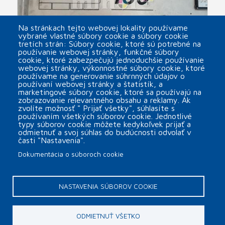
Na stránkach tejto webovej lokality používame
vybrané vlastné súbory cookie a súbory cookie
tretích strán: Súbory cookie, ktoré sú potrebné na
používanie webovej stránky, funkčné súbory
cookie, ktoré zabezpečujú jednoduchšie používanie
webovej stránky, výkonnostné súbory cookie, ktoré
EMBA 160 použitý in-line FFG - casemaker
používame na generovanie súhrnných údajov o
používaní webovej stránky a štatistík, a
arrow_forward
marketingové súbory cookie, ktoré sa používajú na
zobrazovanie relevantného obsahu a reklamy. Ak
zvolíte možnosť " Prijať všetky", súhlasíte s
používaním všetkých súborov cookie. Jednotlivé
typy súborov cookie môžete kedykoľvek prijať a
odmietnuť a svoj súhlas do budúcnosti odvolať v
časti "Nastavenia".
Dokumentácia o súboroch cookie
Päta
Kontakt
Nastavenia súborov cookie
NASTAVENIA SÚBOROV COOKIE
Copyright © 2026 MINOR Plus, s.r.o.
ODMIETNUŤ VŠETKO
webdesign by