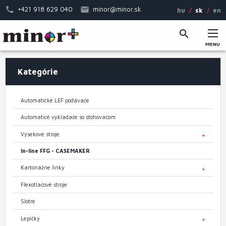
Skočiť
+421 918 629 040
minor@minor.sk
hu
sk
en
na
hlavný
obsah
MENU
Hlavné
Kategórie
menu
Automatické LEF podávače
Automaticé vykladače so stohovačom
Výsekové stroje
TOGGL
In-line FFG - CASEMAKER
Kartonážne linky
TOGGL
Flexotlačové stroje
Slotre
Lepičky
TOGGL