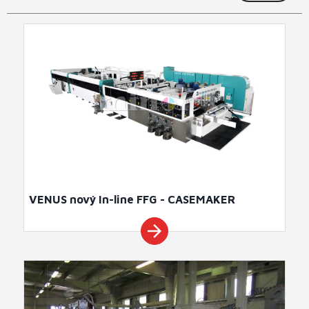
VENUS nový In-line FFG - CASEMAKER
arrow_forward