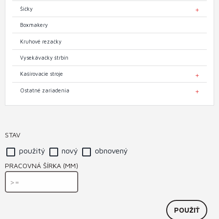
Šičky
TOGGL
Boxmakery
Kruhové rezačky
Vysekávačky štrbín
Kašírovacie stroje
TOGGL
Ostatné zariadenia
TOGGL
STAV
použitý
nový
obnovený
PRACOVNÁ ŠÍRKA (MM)