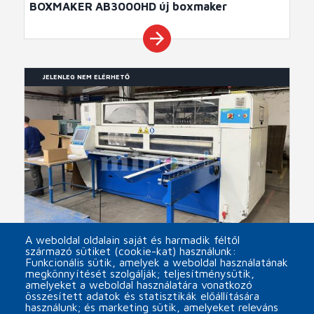
BOXMAKER AB3000HD új boxmaker
arrow_forward
JELENLEG NEM ELÉRHETŐ
A weboldal oldalain saját és harmadik féltől
származó sütiket (cookie-kat) használunk:
Funkcionális sütik, amelyek a weboldal használatának
megkönnyítését szolgálják; teljesítménysütik,
CLEVER BOXMASTER 2750 használt boxmaker
amelyeket a weboldal használatára vonatkozó
összesített adatok és statisztikák előállítására
arrow_forward
használunk; és marketing sütik, amelyeket releváns