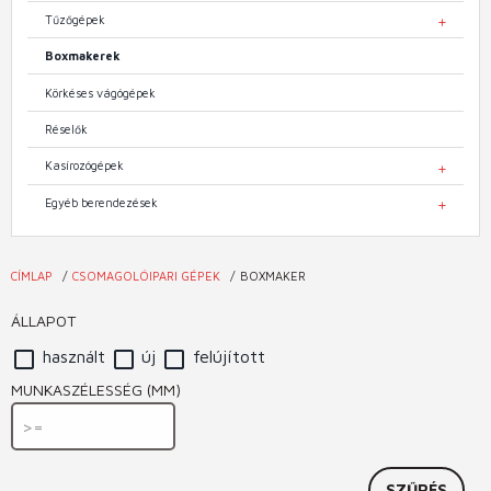
Tűzőgépek
TOGGL
Boxmakerek
Körkéses vágógépek
Réselők
Kasírozógépek
TOGGL
Egyéb berendezések
TOGGL
CÍMLAP
CSOMAGOLÓIPARI GÉPEK
BOXMAKER
Jelenlegi
hely
ÁLLAPOT
használt
új
felújított
MUNKASZÉLESSÉG (MM)