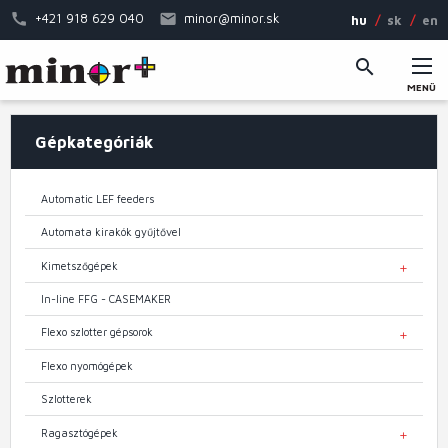
Ugrás
+421 918 629 040
minor@minor.sk
hu
sk
en
a
tartalomra
MENÜ
Fő
Gépkategóriák
navigáció
Automatic LEF feeders
Automata kirakók gyűjtővel
Kimetszőgépek
TOGGL
In-line FFG - CASEMAKER
Flexo szlotter gépsorok
TOGGL
Flexo nyomógépek
Szlotterek
Ragasztógépek
TOGGL