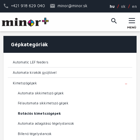
Ugrás
+421 918 629 040
minor@minor.sk
hu
sk
en
a
tartalomra
MENÜ
Fő
Gépkategóriák
navigáció
Automatic LEF feeders
Automata kirakók gyűjtővel
Kimetszőgépek
TOGGL
Automata síkkimetsző gépek
Félautomata síkkimetsző gépek
Rotációs kimetszőgépek
Automata adagolású tégelystancok
Billenő tégelystancok