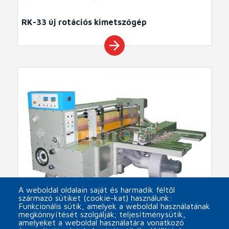
RK-33 új rotációs kimetszőgép
arrow_forward
A weboldal oldalain saját és harmadik féltől
származó sütiket (cookie-kat) használunk:
Funkcionális sütik, amelyek a weboldal használatának
megkönnyítését szolgálják; teljesítménysütik,
RK-33_EU új rotációs kimetszőgép
amelyeket a weboldal használatára vonatkozó