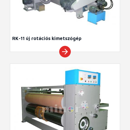
RK-11 új rotációs kimetszőgép
arrow_forward