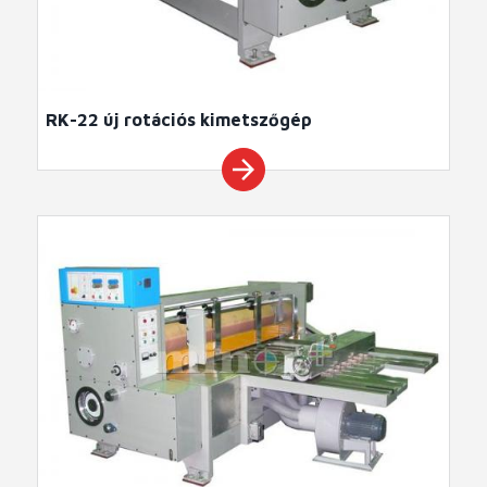
RK-22 új rotációs kimetszőgép
arrow_forward