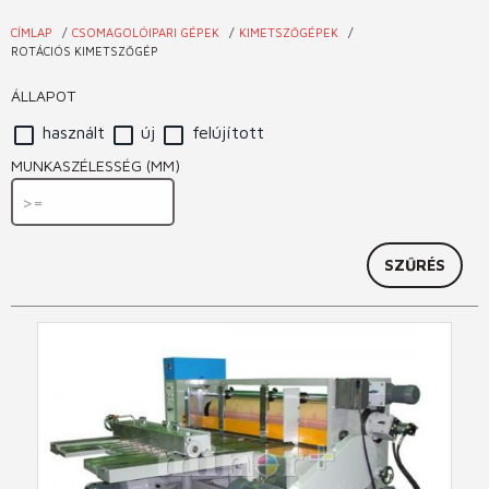
CÍMLAP
CSOMAGOLÓIPARI GÉPEK
KIMETSZŐGÉPEK
Jelenlegi
ROTÁCIÓS KIMETSZŐGÉP
hely
ÁLLAPOT
használt
új
felújított
MUNKASZÉLESSÉG (MM)