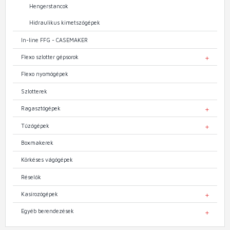
Hengerstancok
Hidraulikus kimetszőgépek
In-line FFG - CASEMAKER
Flexo szlotter gépsorok
TOGGL
Flexo nyomógépek
Szlotterek
Ragasztógépek
TOGGL
Tűzőgépek
TOGGL
Boxmakerek
Körkéses vágógépek
Réselők
Kasírozógépek
TOGGL
Egyéb berendezések
TOGGL