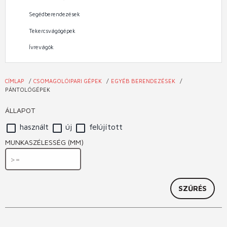
Segédberendezések
Tekercsvágógépek
Ívrevágók
CÍMLAP
CSOMAGOLÓIPARI GÉPEK
EGYÉB BERENDEZÉSEK
Jelenlegi
PÁNTOLÓGÉPEK
hely
ÁLLAPOT
használt
új
felújított
MUNKASZÉLESSÉG (MM)