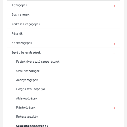
Tűzőgépek
TOGGL
Boxmakerek
Körkéses vágógépek
Réselők
Kasírozógépek
TOGGL
Egyéb berendezések
TOGGL
Festékkiválasztó szeparátorok
Szállítószalagok
Aranyozógépek
Görgős szállítópálya
Ablakozógépek
Pántológépek
TOGGL
Rekeszkészítők
Segédberendezések