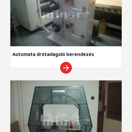
Automata drótadagoló berendezés
arrow_forward