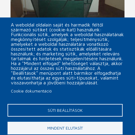
A weboldal oldalain saját és harmadik féltől
származó sütiket (cookie-kat) használunk:
Funkcionális sütik, amelyek a weboldal használatának
megkönnyítését szolgálják; teljesítménysütik,
SIEBECK kötözőgép
amelyeket a weboldal használatára vonatkozó
összesített adatok és statisztikák előállítására
arrow_forward
használunk; és marketing sütik, amelyeket releváns
tartalmak és hirdetések megjelenítésére használunk.
Ha a "Mindent elfogad" lehetőséget választja, akkor
hozzájárul az összes süti használatához. A
"Beállítások" menüpont alatt bármikor elfogadhatja
és elutasíthatja az egyes süti-típusokat, valamint
visszavonhatja a jövőbeni hozzájárulását.
Cookie dokumentáció
Päta
Cookie beállítások
Kapcsolat
SÜTI BEÁLLÍTÁSOK
Copyright © 2026 MINOR Plus, s.r.o.
MINDENT ELUTASÍT
webdesign by