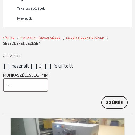
Tekercsvágógépek
Ívrevágók
CÍMLAP
CSOMAGOLÓIPARI GÉPEK
EGYÉB BERENDEZÉSEK
Jelenlegi
SEGÉDBERENDEZÉSEK
hely
ÁLLAPOT
használt
új
felújított
MUNKASZÉLESSÉG (MM)