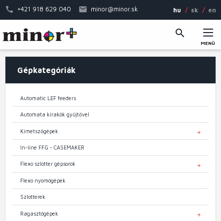
Ugrás
+421 918 629 040
minor@minor.sk
hu
sk
en
a
tartalomra
MENÜ
Fő
Gépkategóriák
navigáció
Automatic LEF feeders
Automata kirakók gyűjtővel
Kimetszőgépek
TOGGL
In-line FFG - CASEMAKER
Flexo szlotter gépsorok
TOGGL
Flexo nyomógépek
Szlotterek
Ragasztógépek
TOGGL