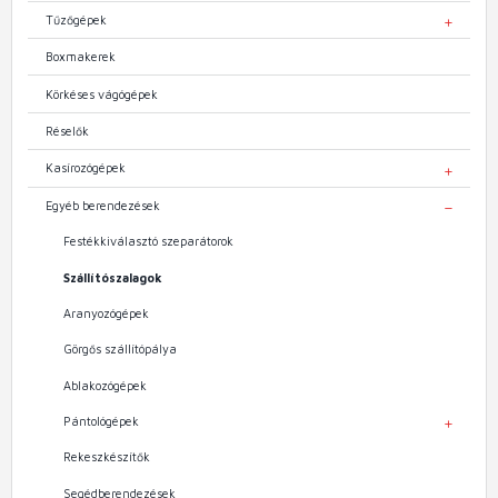
Tűzőgépek
TOGGL
Boxmakerek
Körkéses vágógépek
Réselők
Kasírozógépek
TOGGL
Egyéb berendezések
TOGGL
Festékkiválasztó szeparátorok
Szállítószalagok
Aranyozógépek
Görgős szállítópálya
Ablakozógépek
Pántológépek
TOGGL
Rekeszkészítők
Segédberendezések