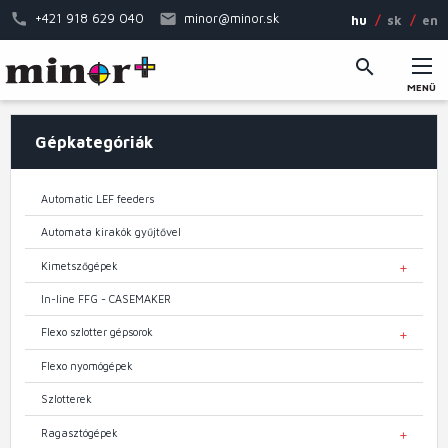
Ugrás
+421 918 629 040
minor@minor.sk
hu
sk
en
a
tartalomra
MENÜ
Fő
Gépkategóriák
navigáció
Automatic LEF feeders
Automata kirakók gyűjtővel
Kimetszőgépek
TOGGL
In-line FFG - CASEMAKER
Flexo szlotter gépsorok
TOGGL
Flexo nyomógépek
Szlotterek
Ragasztógépek
TOGGL