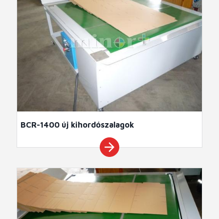
BCR-1400 új kihordószalagok
arrow_forward