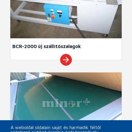
BCR-2000 új szállítószalagok
arrow_forward
A weboldal oldalain saját és harmadik féltől