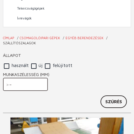
Tekercsvágógépek
Ívrevágók
CÍMLAP
CSOMAGOLÓIPARI GÉPEK
EGYÉB BERENDEZÉSEK
Jelenlegi
SZÁLLÍTÓSZALAGOK
hely
ÁLLAPOT
használt
új
felújított
MUNKASZÉLESSÉG (MM)