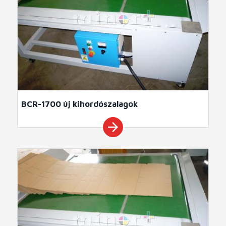
BCR-1700 új kihordószalagok
arrow_forward