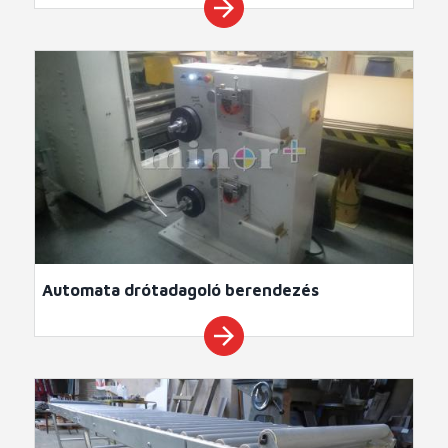
arrow_forward
Automata drótadagoló berendezés
arrow_forward