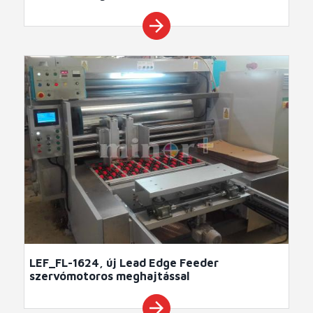
arrow_forward
LEF_FL-1624, új Lead Edge Feeder
szervómotoros meghajtással
arrow_forward