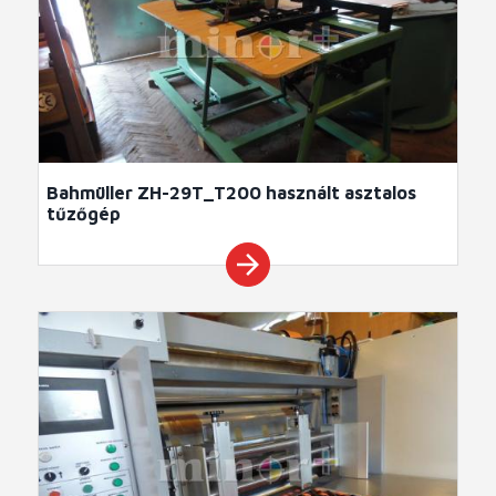
Bahmüller ZH-29T_T200 használt asztalos
tűzőgép
arrow_forward