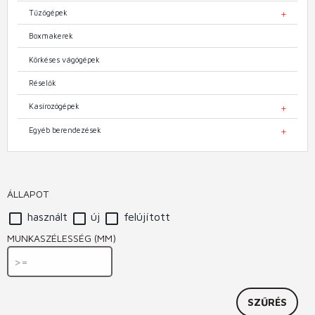
Tűzőgépek
TOGGL
Boxmakerek
Körkéses vágógépek
Réselők
Kasírozógépek
TOGGL
Egyéb berendezések
TOGGL
ÁLLAPOT
használt
új
felújított
MUNKASZÉLESSÉG (MM)