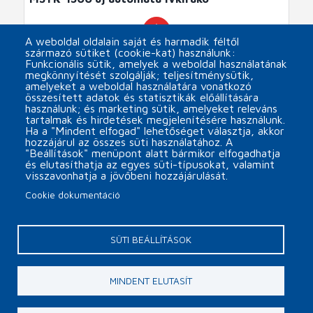
arrow_forward
A weboldal oldalain saját és harmadik féltől
származó sütiket (cookie-kat) használunk:
Funkcionális sütik, amelyek a weboldal használatának
megkönnyítését szolgálják; teljesítménysütik,
Oldalszámozás
1
2
3
4
5
amelyeket a weboldal használatára vonatkozó
OLDAL
OLDAL
JELENLEGI
OLDAL
OLDAL
összesített adatok és statisztikák előállítására
OLDAL
használunk; és marketing sütik, amelyeket releváns
tartalmak és hirdetések megjelenítésére használunk.
6
7
8
9
…
OLDAL
OLDAL
OLDAL
OLDAL
Ha a "Mindent elfogad" lehetőséget választja, akkor
hozzájárul az összes süti használatához. A
"Beállítások" menüpont alatt bármikor elfogadhatja
és elutasíthatja az egyes süti-típusokat, valamint
visszavonhatja a jövőbeni hozzájárulását.
Cookie dokumentáció
Päta
Cookie beállítások
Kapcsolat
SÜTI BEÁLLÍTÁSOK
Copyright © 2026 MINOR Plus, s.r.o.
MINDENT ELUTASÍT
webdesign by
EGM