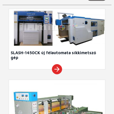
SLASH-1450CK új félautomata síkkimetsző
gép
arrow_forward