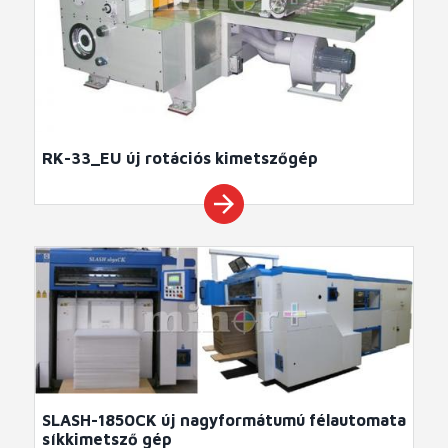
RK-33_EU új rotációs kimetszőgép
arrow_forward
SLASH-1850CK új nagyformátumú félautomata
síkkimetsző gép