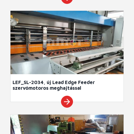
LEF_SL-2034, új Lead Edge Feeder
szervómotoros meghajtással
arrow_forward