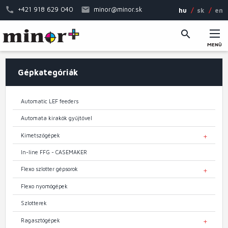
Ugrás
+421 918 629 040
minor@minor.sk
hu
sk
en
a
tartalomra
MENÜ
Fő
Gépkategóriák
navigáció
Automatic LEF feeders
Automata kirakók gyűjtővel
Kimetszőgépek
TOGGL
In-line FFG - CASEMAKER
Flexo szlotter gépsorok
TOGGL
Flexo nyomógépek
Szlotterek
Ragasztógépek
TOGGL