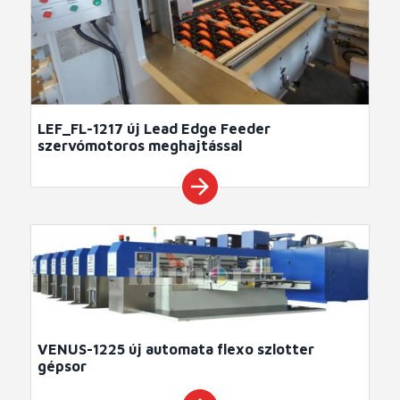
LEF_FL-1217 új Lead Edge Feeder
szervómotoros meghajtással
arrow_forward
VENUS-1225 új automata flexo szlotter
gépsor