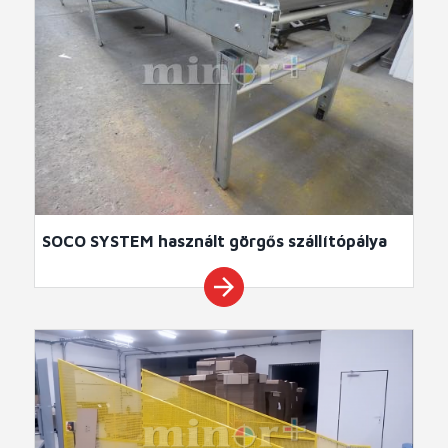
SOCO SYSTEM használt görgős szállítópálya
arrow_forward